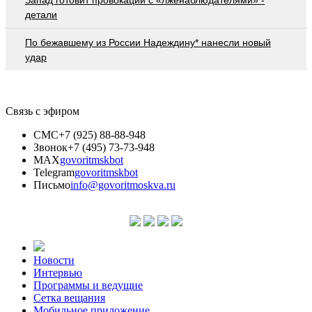
детали
По бежавшему из России Надеждину* нанесли новый
удар
Связь с эфиром
СМС
+7 (925) 88-88-948
Звонок
+7 (495) 73-73-948
MAX
govoritmskbot
Telegram
govoritmskbot
Письмо
info@govoritmoskva.ru
Новости
Интервью
Программы и ведущие
Сетка вещания
Мобильное приложение