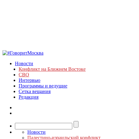
Новости
Конфликт на Ближнем Востоке
СВО
Интервью
Программы и ведущие
Сетка вещания
Редакция
Новости
Палестино-израильский конфликт