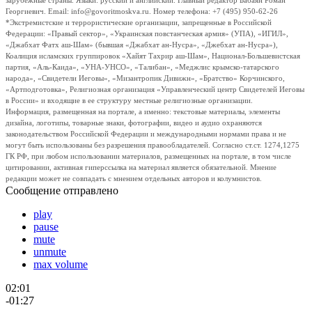
зарубежные страны. Языки: русский и английский. Главный редактор Бабаян Роман
Георгиевич. Email: info@govoritmoskva.ru. Номер телефона: +7 (495) 950-62-26
*Экстремистские и террористические организации, запрещенные в Российской
Федерации: «Правый сектор», «Украинская повстанческая армия» (УПА), «ИГИЛ»,
«Джабхат Фатх аш-Шам» (бывшая «Джабхат ан-Нусра», «Джебхат ан-Нусра»),
Коалиция исламских группировок «Хайят Тахрир аш-Шам», Национал-Большевистская
партия, «Аль-Каида», «УНА-УНСО», «Талибан», «Меджлис крымско-татарского
народа», «Свидетели Иеговы», «Мизантропик Дивижн», «Братство» Корчинского,
«Артподготовка», Религиозная организация «Управленческий центр Свидетелей Иеговы
в России» и входящие в ее структуру местные религиозные организации.
Информация, размещенная на портале, а именно: текстовые материалы, элементы
дизайна, логотипы, товарные знаки, фотографии, видео и аудио охраняются
законодательством Российской Федерации и международными нормами права и не
могут быть использованы без разрешения правообладателей. Согласно ст.ст. 1274,1275
ГК РФ, при любом использовании материалов, размещенных на портале, в том числе
цитировании, активная гиперссылка на материал является обязательной. Мнение
редакции может не совпадать с мнением отдельных авторов и колумнистов.
Сообщение отправлено
play
pause
mute
unmute
max volume
02:01
-01:27