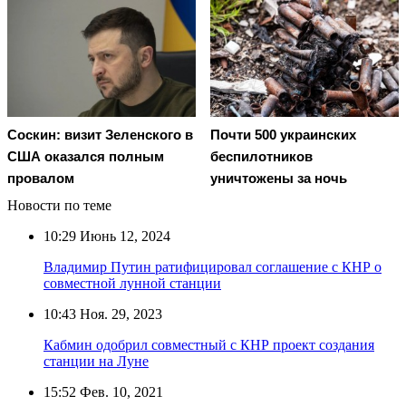
Соскин: визит Зеленского в
Почти 500 украинских
США оказался полным
беспилотников
провалом
уничтожены за ночь
Новости по теме
10:29
Июнь 12, 2024
Владимир Путин ратифицировал соглашение с КНР о
совместной лунной станции
10:43
Ноя. 29, 2023
Кабмин одобрил совместный с КНР проект создания
станции на Луне
15:52
Фев. 10, 2021