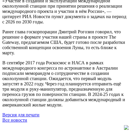
«Участие в создании и эксплуатации международной
окололунной станции при принятии решения о реализации
международного проекта и участии в нём России», —
цитирует РИА Новости пункт документа о задачах на период
с 2026 по 2030 годы.
Ранее глава госкорпорации Дмитрий Рогозин говорил, что
решение о формате участия нашей страны в проекте The
Gateway, предлагаемом США, будет готово после разработки
собственной концепции освоения Луны, то есть ближе к
марту.
В сентябре 2017 года Роскосмос и НАСА в рамках
международного конгресса по астронавтике в Австралии
подписали меморандум о сотрудничестве в создании
окололунной станции. Ожидается, что первый модуль
запустят в 2022 году. Через год планируется отправить ещё
три модуля и руку-манипулятор, предназначенную для
переноса грузов по поверхности станции. В 2024-25 годах к
окололунной станции должны добавиться международный и
американский жилые модули.
Версия для печати
Все новости