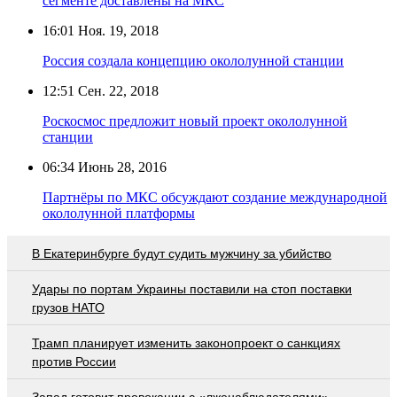
сегменте доставлены на МКС
16:01
Ноя. 19, 2018
Россия создала концепцию окололунной станции
12:51
Сен. 22, 2018
Роскосмос предложит новый проект окололунной
станции
06:34
Июнь 28, 2016
Партнёры по МКС обсуждают создание международной
окололунной платформы
В Екатеринбурге будут судить мужчину за убийство
Удары по портам Украины поставили на стоп поставки
грузов НАТО
Трамп планирует изменить законопроект о санкциях
против России
Запад готовит провокации с «лженаблюдателями» -