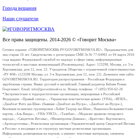
Города вещания
Наши слушатели
Все права защищены. 2014-2026 © «Говорит Москва»
Сетевое издание «ГОВОРИТМОСКВА.РУ/GOVORITMOSKVA.RU». Предназначено для
лиц старше 16 лет. Свидетельство о регистрации СМИ Эл № 77-64961 от 04 марта 2016
года выдано Федеральной службой по надзору в сфере связи, информационных
технологий и массовых коммуникаций (Роскомнадзор). Адрес: 123298, Москва, ул. 3-я
Хорошевская, дом 12, пом. 22. Учредитель Общество с ограниченной ответственностью
«РУ ФМ» (123298 Москва, ул. 3-я Хорошевская, дом 12, пом. 22). Доменное имя сайта
GOVORITMOSKVA.RU. Территория распространения – Российская Федерация и
зарубежные страны. Языки: русский и английский. Главный редактор Бабаян Роман
Георгиевич. Email: info@govoritmoskva.ru. Номер телефона: +7 (495) 950-62-26
*Экстремистские и террористические организации, запрещенные в Российской
Федерации: «Правый сектор», «Украинская повстанческая армия» (УПА), «ИГИЛ»,
«Джабхат Фатх аш-Шам» (бывшая «Джабхат ан-Нусра», «Джебхат ан-Нусра»),
Коалиция исламских группировок «Хайят Тахрир аш-Шам», Национал-Большевистская
партия, «Аль-Каида», «УНА-УНСО», «Талибан», «Меджлис крымско-татарского
народа», «Свидетели Иеговы», «Мизантропик Дивижн», «Братство» Корчинского,
«Артподготовка», Религиозная организация «Управленческий центр Свидетелей Иеговы
в России» и входящие в ее структуру местные религиозные организации.
Информация, размещенная на портале, а именно: текстовые материалы, элементы