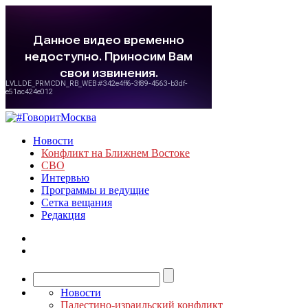
Новости
Конфликт на Ближнем Востоке
СВО
Интервью
Программы и ведущие
Сетка вещания
Редакция
Новости
Палестино-израильский конфликт