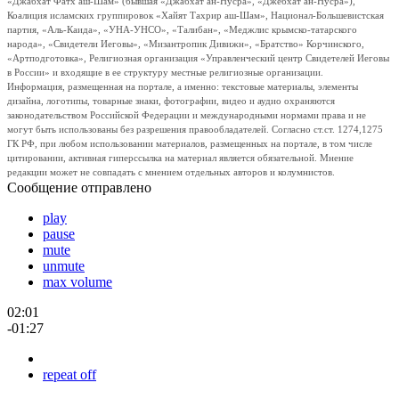
«Джабхат Фатх аш-Шам» (бывшая «Джабхат ан-Нусра», «Джебхат ан-Нусра»),
Коалиция исламских группировок «Хайят Тахрир аш-Шам», Национал-Большевистская
партия, «Аль-Каида», «УНА-УНСО», «Талибан», «Меджлис крымско-татарского
народа», «Свидетели Иеговы», «Мизантропик Дивижн», «Братство» Корчинского,
«Артподготовка», Религиозная организация «Управленческий центр Свидетелей Иеговы
в России» и входящие в ее структуру местные религиозные организации.
Информация, размещенная на портале, а именно: текстовые материалы, элементы
дизайна, логотипы, товарные знаки, фотографии, видео и аудио охраняются
законодательством Российской Федерации и международными нормами права и не
могут быть использованы без разрешения правообладателей. Согласно ст.ст. 1274,1275
ГК РФ, при любом использовании материалов, размещенных на портале, в том числе
цитировании, активная гиперссылка на материал является обязательной. Мнение
редакции может не совпадать с мнением отдельных авторов и колумнистов.
Сообщение отправлено
play
pause
mute
unmute
max volume
02:01
-01:27
repeat off