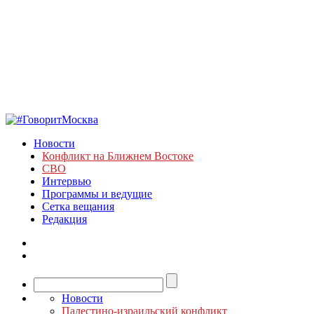
Новости
Конфликт на Ближнем Востоке
СВО
Интервью
Программы и ведущие
Сетка вещания
Редакция
Новости
Палестино-израильский конфликт