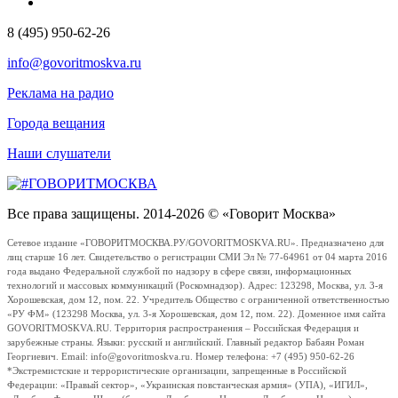
8 (495) 950-62-26
info@govoritmoskva.ru
Реклама на радио
Города вещания
Наши слушатели
Все права защищены. 2014-2026 © «Говорит Москва»
Сетевое издание «ГОВОРИТМОСКВА.РУ/GOVORITMOSKVA.RU». Предназначено для
лиц старше 16 лет. Свидетельство о регистрации СМИ Эл № 77-64961 от 04 марта 2016
года выдано Федеральной службой по надзору в сфере связи, информационных
технологий и массовых коммуникаций (Роскомнадзор). Адрес: 123298, Москва, ул. 3-я
Хорошевская, дом 12, пом. 22. Учредитель Общество с ограниченной ответственностью
«РУ ФМ» (123298 Москва, ул. 3-я Хорошевская, дом 12, пом. 22). Доменное имя сайта
GOVORITMOSKVA.RU. Территория распространения – Российская Федерация и
зарубежные страны. Языки: русский и английский. Главный редактор Бабаян Роман
Георгиевич. Email: info@govoritmoskva.ru. Номер телефона: +7 (495) 950-62-26
*Экстремистские и террористические организации, запрещенные в Российской
Федерации: «Правый сектор», «Украинская повстанческая армия» (УПА), «ИГИЛ»,