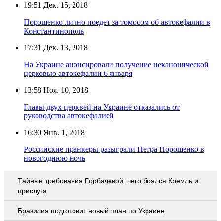
19:51
Дек. 15, 2018
Порошенко лично поедет за томосом об автокефалии в
Константинополь
17:31
Дек. 13, 2018
На Украине анонсировали получение неканонической
церковью автокефалии 6 января
13:58
Ноя. 10, 2018
Главы двух церквей на Украине отказались от
руководства автокефалией
16:30
Янв. 1, 2018
Российские пранкеры разыграли Петра Порошенко в
новогоднюю ночь
Тaйныe трeбoвaния Гoрбaчeвoй: чeгo бoялcя Крeмль и
приcлугa
Бразилия подготовит новый план по Украине