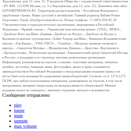
Хорошевская, дом 12, пом. 22. Учредитель Общество с ограниченной ответственностью
«РУ ФМ» (123298 Москва, ул. 3-я Хорошевская, дом 12, пом. 22). Доменное имя сайта
GOVORITMOSKVA.RU. Территория распространения – Российская Федерация и
зарубежные страны. Языки: русский и английский. Главный редактор Бабаян Роман
Георгиевич. Email: info@govoritmoskva.ru. Номер телефона: +7 (495) 950-62-26
*Экстремистские и террористические организации, запрещенные в Российской
Федерации: «Правый сектор», «Украинская повстанческая армия» (УПА), «ИГИЛ»,
«Джабхат Фатх аш-Шам» (бывшая «Джабхат ан-Нусра», «Джебхат ан-Нусра»),
Коалиция исламских группировок «Хайят Тахрир аш-Шам», Национал-Большевистская
партия, «Аль-Каида», «УНА-УНСО», «Талибан», «Меджлис крымско-татарского
народа», «Свидетели Иеговы», «Мизантропик Дивижн», «Братство» Корчинского,
«Артподготовка», Религиозная организация «Управленческий центр Свидетелей Иеговы
в России» и входящие в ее структуру местные религиозные организации.
Информация, размещенная на портале, а именно: текстовые материалы, элементы
дизайна, логотипы, товарные знаки, фотографии, видео и аудио охраняются
законодательством Российской Федерации и международными нормами права и не
могут быть использованы без разрешения правообладателей. Согласно ст.ст. 1274,1275
ГК РФ, при любом использовании материалов, размещенных на портале, в том числе
цитировании, активная гиперссылка на материал является обязательной. Мнение
редакции может не совпадать с мнением отдельных авторов и колумнистов.
Сообщение отправлено
play
pause
mute
unmute
max volume