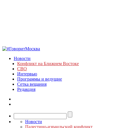
Новости
Конфликт на Ближнем Востоке
СВО
Интервью
Программы и ведущие
Сетка вещания
Редакция
Новости
Палестино-израильский конфликт