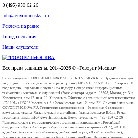
8 (495) 950-62-26
info@govoritmoskva.ru
Реклама на радио
Города вещания
Наши слушатели
Все права защищены. 2014-2026 © «Говорит Москва»
Сетевое издание «ГОВОРИТМОСКВА.РУ/GOVORITMOSKVA.RU». Предназначено для
лиц старше 16 лет. Свидетельство о регистрации СМИ Эл № 77-64961 от 04 марта 2016
года выдано Федеральной службой по надзору в сфере связи, информационных
технологий и массовых коммуникаций (Роскомнадзор). Адрес: 123298, Москва, ул. 3-я
Хорошевская, дом 12, пом. 22. Учредитель Общество с ограниченной ответственностью
«РУ ФМ» (123298 Москва, ул. 3-я Хорошевская, дом 12, пом. 22). Доменное имя сайта
GOVORITMOSKVA.RU. Территория распространения – Российская Федерация и
зарубежные страны. Языки: русский и английский. Главный редактор Бабаян Роман
Георгиевич. Email: info@govoritmoskva.ru. Номер телефона: +7 (495) 950-62-26
*Экстремистские и террористические организации, запрещенные в Российской
Федерации: «Правый сектор», «Украинская повстанческая армия» (УПА), «ИГИЛ»,
«Джабхат Фатх аш-Шам» (бывшая «Джабхат ан-Нусра», «Джебхат ан-Нусра»),
Коалиция исламских группировок «Хайят Тахрир аш-Шам», Национал-Большевистская