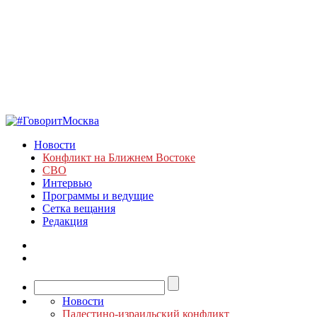
Новости
Конфликт на Ближнем Востоке
СВО
Интервью
Программы и ведущие
Сетка вещания
Редакция
Новости
Палестино-израильский конфликт