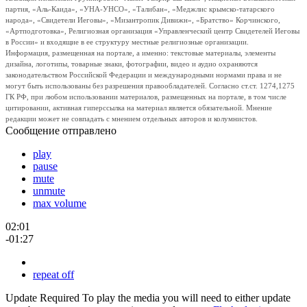
партия, «Аль-Каида», «УНА-УНСО», «Талибан», «Меджлис крымско-татарского
народа», «Свидетели Иеговы», «Мизантропик Дивижн», «Братство» Корчинского,
«Артподготовка», Религиозная организация «Управленческий центр Свидетелей Иеговы
в России» и входящие в ее структуру местные религиозные организации.
Информация, размещенная на портале, а именно: текстовые материалы, элементы
дизайна, логотипы, товарные знаки, фотографии, видео и аудио охраняются
законодательством Российской Федерации и международными нормами права и не
могут быть использованы без разрешения правообладателей. Согласно ст.ст. 1274,1275
ГК РФ, при любом использовании материалов, размещенных на портале, в том числе
цитировании, активная гиперссылка на материал является обязательной. Мнение
редакции может не совпадать с мнением отдельных авторов и колумнистов.
Сообщение отправлено
play
pause
mute
unmute
max volume
02:01
-01:27
repeat off
Update Required
To play the media you will need to either update