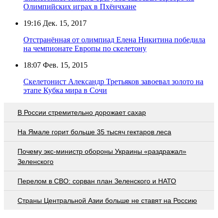
Олимпийских играх в Пхёнчхане
19:16
Дек. 15, 2017
Отстранённая от олимпиад Елена Никитина победила
на чемпионате Европы по скелетону
18:07
Фев. 15, 2015
Скелетонист Александр Третьяков завоевал золото на
этапе Кубка мира в Сочи
В России стремительно дорожает сахар
На Ямале горит больше 35 тысяч гектаров леса
Почему экс-министр обороны Украины «раздражал»
Зеленского
Перелом в СВО: сорван план Зеленского и НАТО
Страны Центральной Азии больше не ставят на Россию