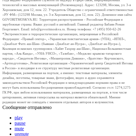
года выдано Федеральной службой по надзору в сфере связи, информационных
технологий и массовых коммуникаций (Роскомнадзор). Адрес: 123298, Москва, ул. 3-я
Хорошевская, дом 12, пом. 22. Учредитель Общество с ограниченной ответственностью
«РУ ФМ» (123298 Москва, ул. 3-я Хорошевская, дом 12, пом. 22). Доменное имя сайта
GOVORITMOSKVA.RU. Территория распространения – Российская Федерация и
зарубежные страны. Языки: русский и английский. Главный редактор Бабаян Роман
Георгиевич. Email: info@govoritmoskva.ru. Номер телефона: +7 (495) 950-62-26
*Экстремистские и террористические организации, запрещенные в Российской
Федерации: «Правый сектор», «Украинская повстанческая армия» (УПА), «ИГИЛ»,
«Джабхат Фатх аш-Шам» (бывшая «Джабхат ан-Нусра», «Джебхат ан-Нусра»),
Коалиция исламских группировок «Хайят Тахрир аш-Шам», Национал-Большевистская
партия, «Аль-Каида», «УНА-УНСО», «Талибан», «Меджлис крымско-татарского
народа», «Свидетели Иеговы», «Мизантропик Дивижн», «Братство» Корчинского,
«Артподготовка», Религиозная организация «Управленческий центр Свидетелей Иеговы
в России» и входящие в ее структуру местные религиозные организации.
Информация, размещенная на портале, а именно: текстовые материалы, элементы
дизайна, логотипы, товарные знаки, фотографии, видео и аудио охраняются
законодательством Российской Федерации и международными нормами права и не
могут быть использованы без разрешения правообладателей. Согласно ст.ст. 1274,1275
ГК РФ, при любом использовании материалов, размещенных на портале, в том числе
цитировании, активная гиперссылка на материал является обязательной. Мнение
редакции может не совпадать с мнением отдельных авторов и колумнистов.
Сообщение отправлено
play
pause
mute
unmute