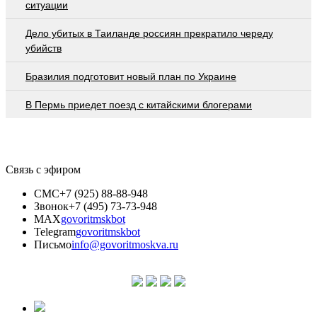
ситуации
Дело убитых в Таиланде россиян прекратило череду
убийств
Бразилия подготовит новый план по Украине
В Пермь приедет поезд с китайскими блогерами
Связь с эфиром
СМС
+7 (925) 88-88-948
Звонок
+7 (495) 73-73-948
MAX
govoritmskbot
Telegram
govoritmskbot
Письмо
info@govoritmoskva.ru