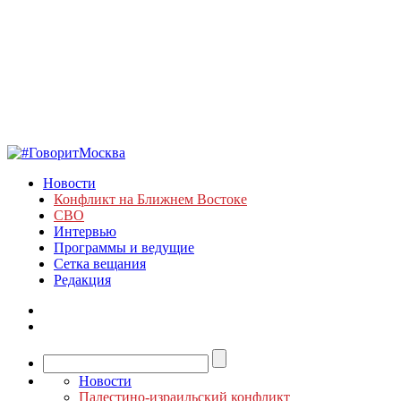
Новости
Конфликт на Ближнем Востоке
СВО
Интервью
Программы и ведущие
Сетка вещания
Редакция
Новости
Палестино-израильский конфликт