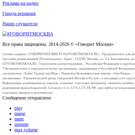
Реклама на радио
Города вещания
Наши слушатели
Все права защищены. 2014-2026 © «Говорит Москва»
Сетевое издание «ГОВОРИТМОСКВА.РУ/GOVORITMOSKVA.RU». Предназначено для лиц стар
массовых коммуникаций (Роскомнадзор). Адрес: 123298, Москва, ул. 3-я Хорошевская, д
GOVORITMOSKVA.RU. Территория распространения – Российская Федерация и зарубежные с
*Экстремистские и террористические организации, запрещенные в Российской Федераци
группировок «Хайят Тахрир аш-Шам», Национал-Большевистская партия, «Аль-Каида», 
организация «Управленческий центр Свидетелей Иеговы в России» и входящие в ее струк
Информация, размещенная на портале, а именно: текстовые материалы, элементы дизайна
разрешения правообладателей. Согласно ст.ст. 1274,1275 ГК РФ, при любом использовани
отдельных авторов и колумнистов.
Сообщение отправлено
play
pause
mute
unmute
max volume