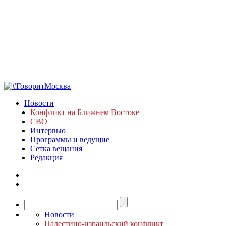
Новости
Конфликт на Ближнем Востоке
СВО
Интервью
Программы и ведущие
Сетка вещания
Редакция
Новости
Палестино-израильский конфликт