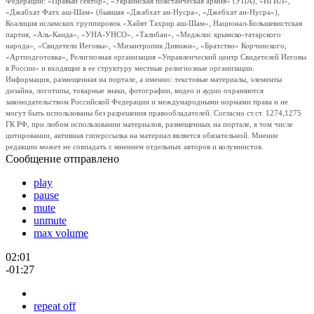
Федерации: «Правый сектор», «Украинская повстанческая армия» (УПА), «ИГИЛ»,
«Джабхат Фатх аш-Шам» (бывшая «Джабхат ан-Нусра», «Джебхат ан-Нусра»),
Коалиция исламских группировок «Хайят Тахрир аш-Шам», Национал-Большевистская
партия, «Аль-Каида», «УНА-УНСО», «Талибан», «Меджлис крымско-татарского
народа», «Свидетели Иеговы», «Мизантропик Дивижн», «Братство» Корчинского,
«Артподготовка», Религиозная организация «Управленческий центр Свидетелей Иеговы
в России» и входящие в ее структуру местные религиозные организации.
Информация, размещенная на портале, а именно: текстовые материалы, элементы
дизайна, логотипы, товарные знаки, фотографии, видео и аудио охраняются
законодательством Российской Федерации и международными нормами права и не
могут быть использованы без разрешения правообладателей. Согласно ст.ст. 1274,1275
ГК РФ, при любом использовании материалов, размещенных на портале, в том числе
цитировании, активная гиперссылка на материал является обязательной. Мнение
редакции может не совпадать с мнением отдельных авторов и колумнистов.
Сообщение отправлено
play
pause
mute
unmute
max volume
02:01
-01:27
repeat off