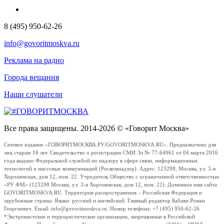
8 (495) 950-62-26
info@govoritmoskva.ru
Реклама на радио
Города вещания
Наши слушатели
Все права защищены. 2014-2026 © «Говорит Москва»
Сетевое издание «ГОВОРИТМОСКВА.РУ/GOVORITMOSKVA.RU». Предназначено для
лиц старше 16 лет. Свидетельство о регистрации СМИ Эл № 77-64961 от 04 марта 2016
года выдано Федеральной службой по надзору в сфере связи, информационных
технологий и массовых коммуникаций (Роскомнадзор). Адрес: 123298, Москва, ул. 3-я
Хорошевская, дом 12, пом. 22. Учредитель Общество с ограниченной ответственностью
«РУ ФМ» (123298 Москва, ул. 3-я Хорошевская, дом 12, пом. 22). Доменное имя сайта
GOVORITMOSKVA.RU. Территория распространения – Российская Федерация и
зарубежные страны. Языки: русский и английский. Главный редактор Бабаян Роман
Георгиевич. Email: info@govoritmoskva.ru. Номер телефона: +7 (495) 950-62-26
*Экстремистские и террористические организации, запрещенные в Российской