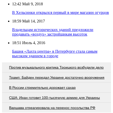
12:42
Май 9, 2018
В Хельсинки открылся первый в мире магазин огурцов
18:59
Май 14, 2017
Владельцам исторических зданий предложили
продавать «воздух» застройщикам высоток
18:51
Июль 4, 2016
Башня «Лахта центра» в Петербурге стала самым
высоким зданием в городе
Против музыкального критика Троицкого возбудили дело
Трамп: Байден передал Украине достаточно вооружения
В России стремительно дорожает сахар
США: Иран готовит 100-тысячную армию для Украины
Варшава отреагировала на перенос посольства РФ