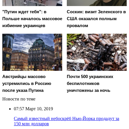
"Путин ждет тебя": в
Соскин: визит Зеленского в
Польше началось массовое
США оказался полным
избиение украинцев
провалом
Австрийцы массово
Почти 500 украинских
устремились в Россию
беспилотников
после указа Путина
уничтожены за ночь
Новости по теме
07:57
Март 10, 2019
Самый известный небоскрёб Нью-Йорка продадут за
150 млн долларов