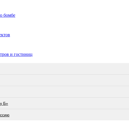
 о бомбе
ектов
тров и гостиниц
у Б»
оссию