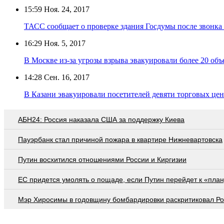
15:59
Ноя. 24, 2017
ТАСС сообщает о проверке здания Госдумы после звонка
16:29
Ноя. 5, 2017
В Москве из-за угрозы взрыва эвакуировали более 20 объ
14:28
Сен. 16, 2017
В Казани эвакуировали посетителей девяти торговых цен
АБН24: Россия наказала США за поддержку Киева
Пауэрбанк стал причиной пожара в квартире Нижневартовска
Путин восхитился отношениями России и Киргизии
EC придется умолять о пощаде, если Путин перейдет к «план
Мэр Хиросимы в годовщину бомбардировки раскритиковал Р