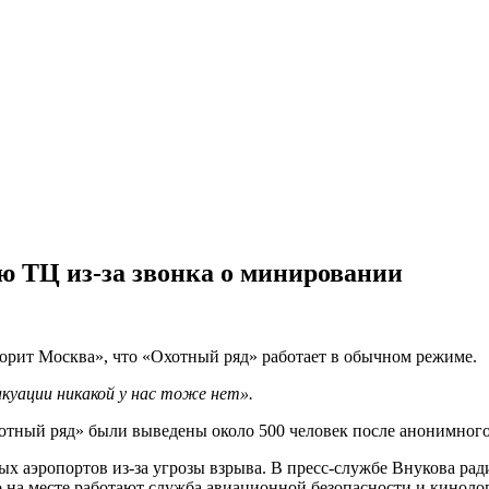
ю ТЦ из-за звонка о минировании
орит Москва», что «Охотный ряд» работает в обычном режиме.
вакуации никакой у нас тоже нет».
отный ряд» были выведены около 500 человек после анонимного
х аэропортов из-за угрозы взрыва. В пресс-службе Внукова рад
 на месте работают служба авиационной безопасности и кинолог