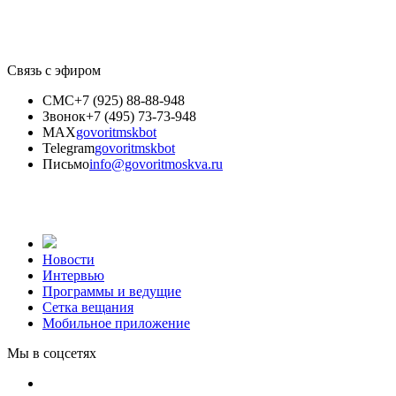
Связь с эфиром
СМС
+7 (925) 88-88-948
Звонок
+7 (495) 73-73-948
MAX
govoritmskbot
Telegram
govoritmskbot
Письмо
info@govoritmoskva.ru
Новости
Интервью
Программы и ведущие
Сетка вещания
Мобильное приложение
Мы в соцсетях