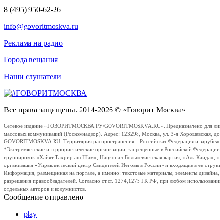
8 (495) 950-62-26
info@govoritmoskva.ru
Реклама на радио
Города вещания
Наши слушатели
Все права защищены. 2014-2026 © «Говорит Москва»
Сетевое издание «ГОВОРИТМОСКВА.РУ/GOVORITMOSKVA.RU». Предназначено для лиц стар
массовых коммуникаций (Роскомнадзор). Адрес: 123298, Москва, ул. 3-я Хорошевская, д
GOVORITMOSKVA.RU. Территория распространения – Российская Федерация и зарубежные с
*Экстремистские и террористические организации, запрещенные в Российской Федераци
группировок «Хайят Тахрир аш-Шам», Национал-Большевистская партия, «Аль-Каида», 
организация «Управленческий центр Свидетелей Иеговы в России» и входящие в ее струк
Информация, размещенная на портале, а именно: текстовые материалы, элементы дизайна
разрешения правообладателей. Согласно ст.ст. 1274,1275 ГК РФ, при любом использовани
отдельных авторов и колумнистов.
Сообщение отправлено
play