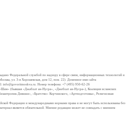
дано Федеральной службой по надзору в сфере связи, информационных технологий и
сква, ул. 3-я Хорошевская, дом 12, пом. 22). Доменное имя сайта
 info@govoritmoskva.ru. Номер телефона: +7 (495) 950-62-26
ш-Шам» (бывшая «Джабхат ан-Нусра», «Джебхат ан-Нусра»), Коалиция исламских
изантропик Дивижн», «Братство» Корчинского, «Артподготовка», Религиозная
ссийской Федерации и международными нормами права и не могут быть использованы без
материал является обязательной. Мнение редакции может не совпадать с мнением