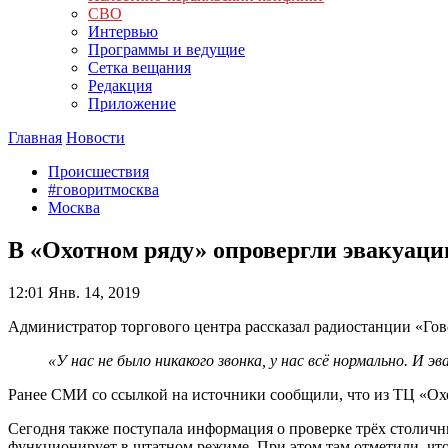
СВО
Интервью
Программы и ведущие
Сетка вещания
Редакция
Приложение
Главная
Новости
Происшествия
#говоритмосква
Москва
В «Охотном ряду» опровергли эвакуаци
12:01
Янв. 14, 2019
Администратор торгового центра рассказал радиостанции «Гов
«У нас не было никакого звонка, у нас всё нормально. И э
Ранее СМИ со ссылкой на источники сообщили, что из ТЦ «Ох
Сегодня также поступала информация о проверке трёх столичны
функционирует в штатном режиме. При этом там отметили, что