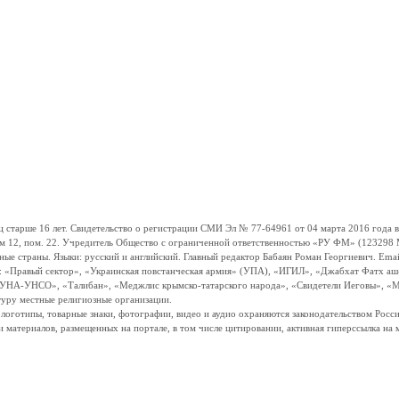
ше 16 лет. Свидетельство о регистрации СМИ Эл № 77-64961 от 04 марта 2016 года вы
ом 12, пом. 22. Учредитель Общество с ограниченной ответственностью «РУ ФМ» (123298 Мо
траны. Языки: русский и английский. Главный редактор Бабаян Роман Георгиевич. Email:
и: «Правый сектор», «Украинская повстанческая армия» (УПА), «ИГИЛ», «Джабхат Фатх а
«УНА-УНСО», «Талибан», «Меджлис крымско-татарского народа», «Свидетели Иеговы», «М
туру местные религиозные организации.
, логотипы, товарные знаки, фотографии, видео и аудио охраняются законодательством Ро
и материалов, размещенных на портале, в том числе цитировании, активная гиперссылка на 