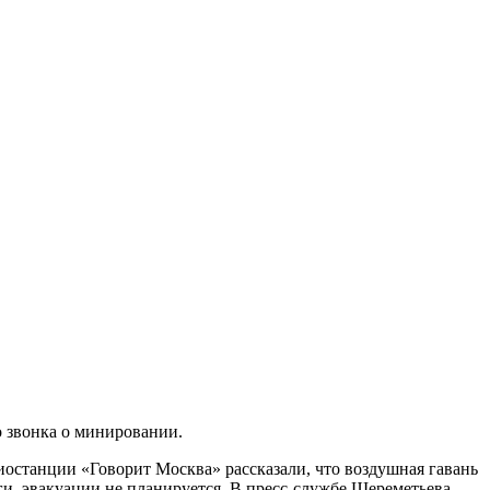
 звонка о минировании.
иостанции «Говорит Москва» рассказали, что воздушная гавань
и, эвакуации не планируется. В пресс-службе Шереметьева