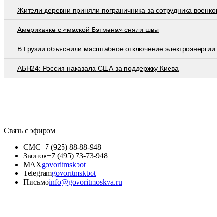
Жители деревни приняли пограничника за сотрудника военко
Американке с «маской Бэтмена» сняли швы
В Грузии объяснили масштабное отключение электроэнергии
АБН24: Россия наказала США за поддержку Киева
Связь с эфиром
СМС
+7 (925) 88-88-948
Звонок
+7 (495) 73-73-948
MAX
govoritmskbot
Telegram
govoritmskbot
Письмо
info@govoritmoskva.ru