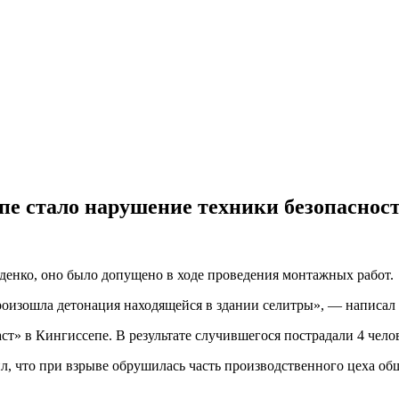
пе стало нарушение техники безопаснос
денко, оно было допущено в ходе проведения монтажных работ.
роизошла детонация находящейся в здании селитры», — написал Д
» в Кингиссепе. В результате случившегося пострадали 4 челов
 что при взрыве обрушилась часть производственного цеха общ