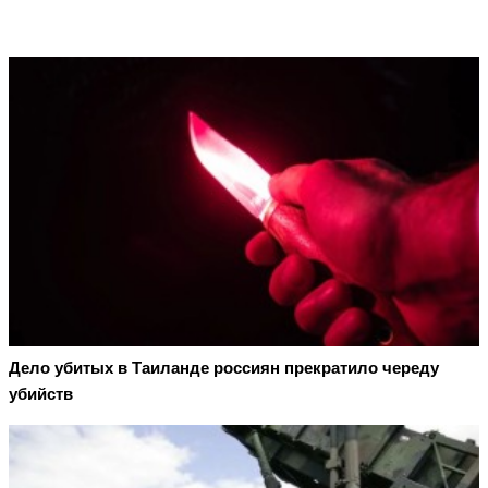
Дело убитых в Таиланде россиян прекратило череду
убийств