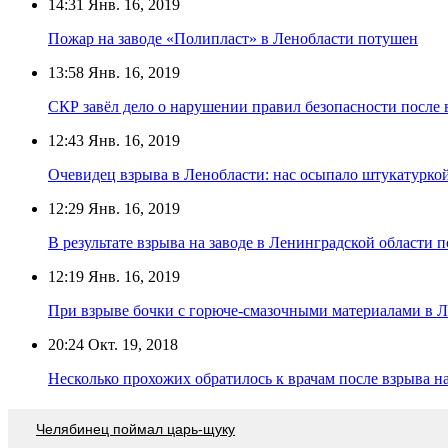
14:31
Янв. 16, 2019
Пожар на заводе «Полипласт» в Ленобласти потушен
13:58
Янв. 16, 2019
СКР завёл дело о нарушении правил безопасности после 
12:43
Янв. 16, 2019
Очевидец взрыва в Ленобласти: нас осыпало штукатурко
12:29
Янв. 16, 2019
В результате взрыва на заводе в Ленинградской области п
12:19
Янв. 16, 2019
При взрыве бочки с горюче-смазочными материалами в Л
20:24
Окт. 19, 2018
Несколько прохожих обратилось к врачам после взрыва на
Челябинец поймал царь-щуку