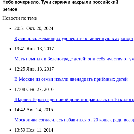
Небо почернело. Тучи саранчи накрыли российский
регион
Новости по теме
20:51
Окт. 20, 2024
Кузнецова: желающих удочерить оставленную в аэропорт
19:41
Янв. 13, 2017
Мать изъятых в Зеленограде детей: они себя чувствуют у
12:25
Янв. 13, 2017
В Москве из семьи изъяли двенадцать приёмных детей
17:08
Сен. 27, 2016
Шарлиз Терон ради новой роли поправилась на 16 килог
14:42
Авг. 24, 2015
Москвичка согласилась избавиться от 20 кошек ради воз
13:59
Ноя. 11, 2014