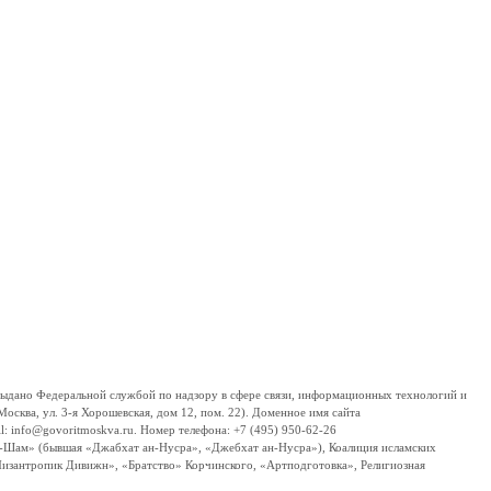
дано Федеральной службой по надзору в сфере связи, информационных технологий и
сква, ул. 3-я Хорошевская, дом 12, пом. 22). Доменное имя сайта
 info@govoritmoskva.ru. Номер телефона: +7 (495) 950-62-26
ш-Шам» (бывшая «Джабхат ан-Нусра», «Джебхат ан-Нусра»), Коалиция исламских
изантропик Дивижн», «Братство» Корчинского, «Артподготовка», Религиозная