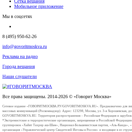
Сетка вещания
Мобильное приложение
Мы в соцсетях
8 (495) 950-62-26
info@govoritmoskva.ru
Реклама на радио
Города вещания
Наши слушатели
Все права защищены. 2014-2026 © «Говорит Москва»
Сетевое издание «ГОВОРИТМОСКВА.РУ/GOVORITMOSKVA.RU». Предназначено для лиц стар
массовых коммуникаций (Роскомнадзор). Адрес: 123298, Москва, ул. 3-я Хорошевская, д
GOVORITMOSKVA.RU. Территория распространения – Российская Федерация и зарубежные с
*Экстремистские и террористические организации, запрещенные в Российской Федераци
группировок «Хайят Тахрир аш-Шам», Национал-Большевистская партия, «Аль-Каида», 
организация «Управленческий центр Свидетелей Иеговы в России» и входящие в ее струк