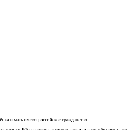
ёнка и мать имеют российское гражданство.
гражданки РФ развестись с мужем, заявили в службу опеки, что