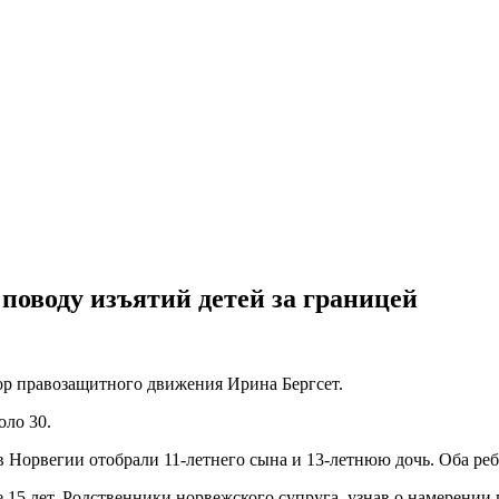
 поводу изъятий детей за границей
р правозащитного движения Ирина Бергсет.
оло 30.
 Норвегии отобрали 11-летнего сына и 13-летнюю дочь. Оба реб
 15 лет. Родственники норвежского супруга, узнав о намерении 