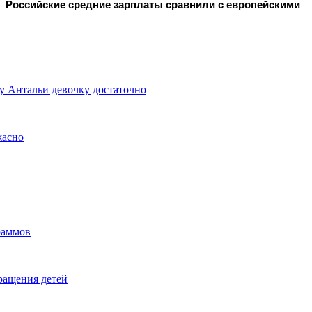
Российские средние зарплаты сравнили с европейскими
у Антальи девочку достаточно
жасно
раммов
вращения детей