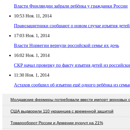
Власти Финляндии забрали ребёнка у гражданки России
10:53
Ноя. 11, 2014
Правозащитники сообщают о новом случае изъятия детей
17:03
Ноя. 1, 2014
Власти Норвегии вернули российской семье их дочь
16:02
Ноя. 1, 2014
СКР начал проверку по факту изъятия детей из российск
11:30
Ноя. 1, 2014
Астахов сообщил об изъятии ещё одного ребёнка из семь
Молдавские фермеры потребовали ввести импорт зерновых 
США выдворили 110 украинцев с временной защитой
Товарооборот России и Армении рухнул на 21%