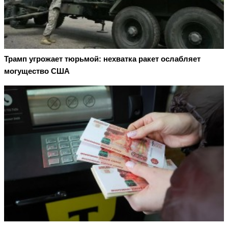
Трамп угрожает тюрьмой: нехватка ракет ослабляет
могущество США