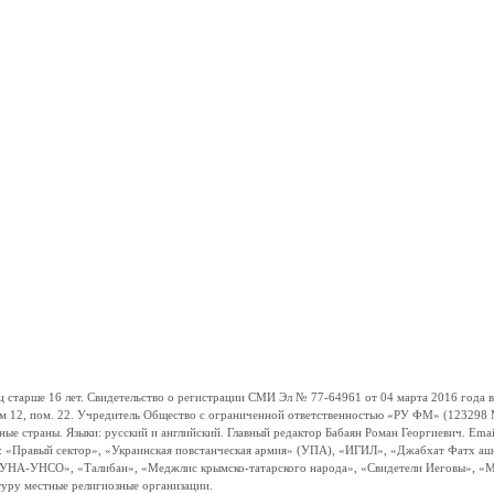
ше 16 лет. Свидетельство о регистрации СМИ Эл № 77-64961 от 04 марта 2016 года вы
ом 12, пом. 22. Учредитель Общество с ограниченной ответственностью «РУ ФМ» (123298 Мо
траны. Языки: русский и английский. Главный редактор Бабаян Роман Георгиевич. Email:
и: «Правый сектор», «Украинская повстанческая армия» (УПА), «ИГИЛ», «Джабхат Фатх а
«УНА-УНСО», «Талибан», «Меджлис крымско-татарского народа», «Свидетели Иеговы», «М
туру местные религиозные организации.