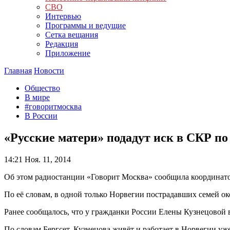
СВО
Интервью
Программы и ведущие
Сетка вещания
Редакция
Приложение
Главная
Новости
Общество
В мире
#говоритмосква
В России
«Русские матери» подадут иск в СКР по
14:21
Ноя. 11, 2014
Об этом радиостанции «Говорит Москва» сообщила координато
По её словам, в одной только Норвегии пострадавших семей ок
Ранее сообщалось, что у гражданки России Елены Кузнецовой в
По словам Бергсет, Кузнецова живёт и работает в Норвегии уже