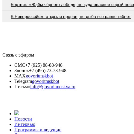
Бортник: «Ждём чёрного лебедя, но куда опаснее серый нос
В Новороссийске открыли проран, но рыба все равно гибнет
Связь с эфиром
СМС
+7 (925) 88-88-948
Звонок
+7 (495) 73-73-948
MAX
govoritmskbot
Telegram
govoritmskbot
Письмо
info@govoritmoskva.ru
Новости
Интервью
Программы и ведущие