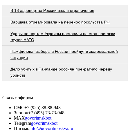
В 18 аэропортах России ввели ограничения
Варшава отреагировала на перенос посольства РФ
Удары по портам Украины поставили на стоп поставки
грузов НАТО
Памфилова: выборы в России пройдут в экстремальной
ситуации
Дело убитых в Таиланде россиян прекратило череду
убийств
Связь с эфиром
СМС
+7 (925) 88-88-948
Звонок
+7 (495) 73-73-948
MAX
govoritmskbot
Telegram
govoritmskbot
Письмо
info@govoritmoskva.ru