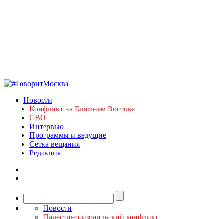
Новости
Конфликт на Ближнем Востоке
СВО
Интервью
Программы и ведущие
Сетка вещания
Редакция
Новости
Палестино-израильский конфликт