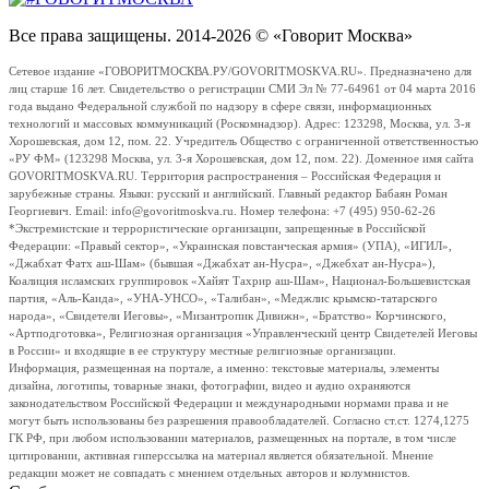
Все права защищены. 2014-2026 © «Говорит Москва»
Сетевое издание «ГОВОРИТМОСКВА.РУ/GOVORITMOSKVA.RU». Предназначено для
лиц старше 16 лет. Свидетельство о регистрации СМИ Эл № 77-64961 от 04 марта 2016
года выдано Федеральной службой по надзору в сфере связи, информационных
технологий и массовых коммуникаций (Роскомнадзор). Адрес: 123298, Москва, ул. 3-я
Хорошевская, дом 12, пом. 22. Учредитель Общество с ограниченной ответственностью
«РУ ФМ» (123298 Москва, ул. 3-я Хорошевская, дом 12, пом. 22). Доменное имя сайта
GOVORITMOSKVA.RU. Территория распространения – Российская Федерация и
зарубежные страны. Языки: русский и английский. Главный редактор Бабаян Роман
Георгиевич. Email: info@govoritmoskva.ru. Номер телефона: +7 (495) 950-62-26
*Экстремистские и террористические организации, запрещенные в Российской
Федерации: «Правый сектор», «Украинская повстанческая армия» (УПА), «ИГИЛ»,
«Джабхат Фатх аш-Шам» (бывшая «Джабхат ан-Нусра», «Джебхат ан-Нусра»),
Коалиция исламских группировок «Хайят Тахрир аш-Шам», Национал-Большевистская
партия, «Аль-Каида», «УНА-УНСО», «Талибан», «Меджлис крымско-татарского
народа», «Свидетели Иеговы», «Мизантропик Дивижн», «Братство» Корчинского,
«Артподготовка», Религиозная организация «Управленческий центр Свидетелей Иеговы
в России» и входящие в ее структуру местные религиозные организации.
Информация, размещенная на портале, а именно: текстовые материалы, элементы
дизайна, логотипы, товарные знаки, фотографии, видео и аудио охраняются
законодательством Российской Федерации и международными нормами права и не
могут быть использованы без разрешения правообладателей. Согласно ст.ст. 1274,1275
ГК РФ, при любом использовании материалов, размещенных на портале, в том числе
цитировании, активная гиперссылка на материал является обязательной. Мнение
редакции может не совпадать с мнением отдельных авторов и колумнистов.