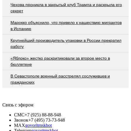
Чехова проникла в закрытый клуб Трампа и раскрыла его
секрет
Марокко объяснило, что привело к нашествию мигрантов
в Испанию
Крупнейший производитель упаковки в России прекратил
работу
«Яблоко» жестко раскритиковали за второе место в
бюллетене
В Севастополе военный расстрелял сослуживцев и
гражданских
Связь с эфиром
СМС
+7 (925) 88-88-948
Звонок
+7 (495) 73-73-948
MAX
govoritmskbot
Telegram
govoritmskbot