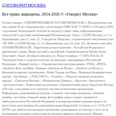
Все права защищены. 2014-2026 © «Говорит Москва»
Сетевое издание «ГОВОРИТМОСКВА.РУ/GOVORITMOSKVA.RU». Предназначено для
лиц старше 16 лет. Свидетельство о регистрации СМИ Эл № 77-64961 от 04 марта 2016
года выдано Федеральной службой по надзору в сфере связи, информационных
технологий и массовых коммуникаций (Роскомнадзор). Адрес: 123298, Москва, ул. 3-я
Хорошевская, дом 12, пом. 22. Учредитель Общество с ограниченной ответственностью
«РУ ФМ» (123298 Москва, ул. 3-я Хорошевская, дом 12, пом. 22). Доменное имя сайта
GOVORITMOSKVA.RU. Территория распространения – Российская Федерация и
зарубежные страны. Языки: русский и английский. Главный редактор Бабаян Роман
Георгиевич. Email: info@govoritmoskva.ru. Номер телефона: +7 (495) 950-62-26
*Экстремистские и террористические организации, запрещенные в Российской
Федерации: «Правый сектор», «Украинская повстанческая армия» (УПА), «ИГИЛ»,
«Джабхат Фатх аш-Шам» (бывшая «Джабхат ан-Нусра», «Джебхат ан-Нусра»),
Коалиция исламских группировок «Хайят Тахрир аш-Шам», Национал-Большевистская
партия, «Аль-Каида», «УНА-УНСО», «Талибан», «Меджлис крымско-татарского
народа», «Свидетели Иеговы», «Мизантропик Дивижн», «Братство» Корчинского,
«Артподготовка», Религиозная организация «Управленческий центр Свидетелей Иеговы
в России» и входящие в ее структуру местные религиозные организации.
Информация, размещенная на портале, а именно: текстовые материалы, элементы
дизайна, логотипы, товарные знаки, фотографии, видео и аудио охраняются
законодательством Российской Федерации и международными нормами права и не
могут быть использованы без разрешения правообладателей. Согласно ст.ст. 1274,1275
ГК РФ, при любом использовании материалов, размещенных на портале, в том числе
цитировании, активная гиперссылка на материал является обязательной. Мнение