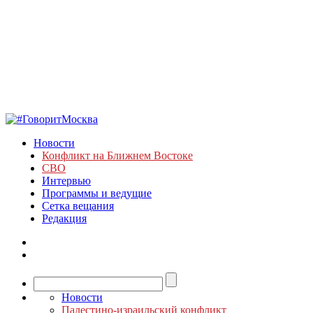
Новости
Конфликт на Ближнем Востоке
СВО
Интервью
Программы и ведущие
Сетка вещания
Редакция
Новости
Палестино-израильский конфликт