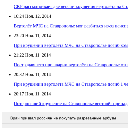
СКР рассматривает две версии крушения вертолёта на С
16:24
Ноя. 12, 2014
Вертолёт МЧС на Ставрополье мог разбиться из-за неисп
23:20
Ноя. 11, 2014
При крушении вертолёта МЧС на Ставрополье погиб ко
21:22
Ноя. 11, 2014
Пострадавшего при аварии вертолёта на Ставрополье отп
20:32
Ноя. 11, 2014
При крушении вертолёта МЧС на Ставрополье погиб 1 ч
20:17
Ноя. 11, 2014
Потерпевший крушение на Ставрополье вертолёт прина
Врач призвал россиян не покупать разрезанные арбузы