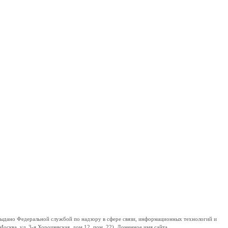
дано Федеральной службой по надзору в сфере связи, информационных технологий и
сква, ул. 3-я Хорошевская, дом 12, пом. 22). Доменное имя сайта