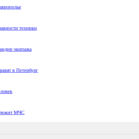
таврополье
равности техники
мандир экипажа
равят в Петербург
еловек
длежит МЧС