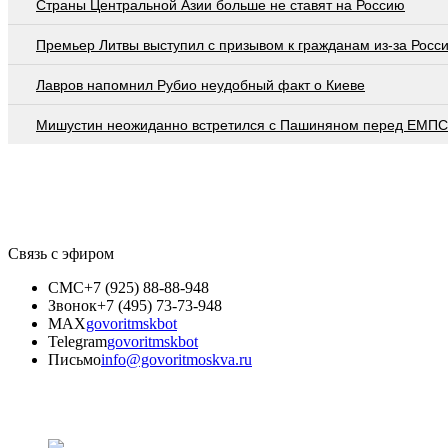
Страны Центральной Азии больше не ставят на Россию
Премьер Литвы выступил с призывом к гражданам из-за Росс
Лавров напомнил Рубио неудобный факт о Киеве
Мишустин неожиданно встретился с Пашиняном перед ЕМПС
Связь с эфиром
СМС
+7 (925) 88-88-948
Звонок
+7 (495) 73-73-948
MAX
govoritmskbot
Telegram
govoritmskbot
Письмо
info@govoritmoskva.ru