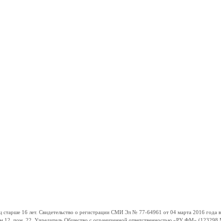
ше 16 лет. Свидетельство о регистрации СМИ Эл № 77-64961 от 04 марта 2016 года вы
ом 12, пом. 22. Учредитель Общество с ограниченной ответственностью «РУ ФМ» (123298 Мо