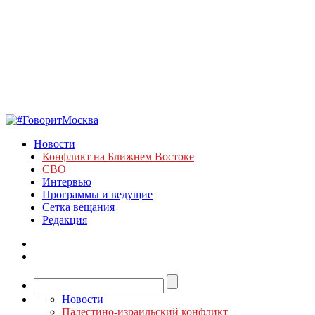
Новости
Конфликт на Ближнем Востоке
СВО
Интервью
Программы и ведущие
Сетка вещания
Редакция
Новости
Палестино-израильский конфликт