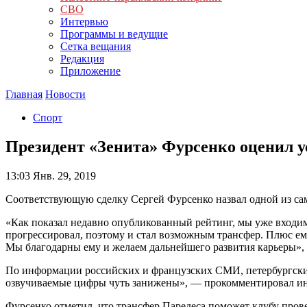
СВО
Интервью
Программы и ведущие
Сетка вещания
Редакция
Приложение
Главная
Новости
Спорт
Президент «Зенита» Фурсенко оценил у
13:03
Янв. 29, 2019
Соответствующую сделку Сергей Фурсенко назвал одной из са
«Как показал недавно опубликованный рейтинг, мы уже входим
прогрессировал, поэтому и стал возможным трансфер. Плюс ем
Мы благодарны ему и желаем дальнейшего развития карьеры»,
По информации российских и французских СМИ, петербургский к
озвучиваемые цифры чуть занижены», — прокомментировал ин
Фурсенко отметил, что трансфер Паредеса поможет клубу про