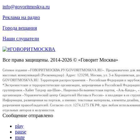
info@govoritmoskva.ru
Реклама на радио
Города вещания
Наши слушатели
Все права защищены. 2014-2026 © «Говорит Москва»
Сетевое издание «ГОВОРИТМОСКВА.РУ/GOVORITMOSKVA.RU». Предназначено для лиц стар
массовых коммуникаций (Роскомнадзор). Адрес: 123298, Москва, ул. 3-я Хорошевская, д
GOVORITMOSKVA.RU. Территория распространения – Российская Федерация и зарубежные с
*Экстремистские и террористические организации, запрещенные в Российской Федераци
группировок «Хайят Тахрир аш-Шам», Национал-Большевистская партия, «Аль-Каида», 
организация «Управленческий центр Свидетелей Иеговы в России» и входящие в ее струк
Информация, размещенная на портале, а именно: текстовые материалы, элементы дизайна
разрешения правообладателей. Согласно ст.ст. 1274,1275 ГК РФ, при любом использовани
отдельных авторов и колумнистов.
Сообщение отправлено
play
pause
mute