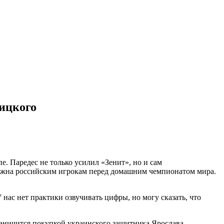
кицкого
. Паредес не только усилил «Зенит», но и сам
 нужна российским игрокам перед домашним чемпионатом мира.
ас нет практики озвучивать цифры, но могу сказать, что
аничится покупкой украинского защитника Ярослава