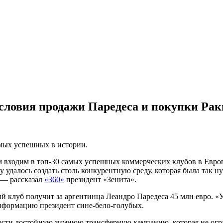
словия продажи Паредеса и покупки Ра
мых успешных в истории.
 входим в топ-30 самых успешных коммерческих клубов в Европе
у удалось создать столь конкурентную среду, которая была так
 — рассказал
«360»
президент «Зенита».
луб получит за аргентинца Леандро Паредеса 45 млн евро. «У н
формацию президент сине-бело-голубых.
вести достойную зимнюю трансферную кампанию, которая не огр