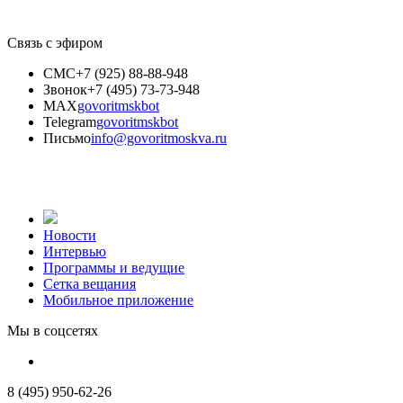
Связь с эфиром
СМС
+7 (925) 88-88-948
Звонок
+7 (495) 73-73-948
MAX
govoritmskbot
Telegram
govoritmskbot
Письмо
info@govoritmoskva.ru
Новости
Интервью
Программы и ведущие
Сетка вещания
Мобильное приложение
Мы в соцсетях
8 (495) 950-62-26