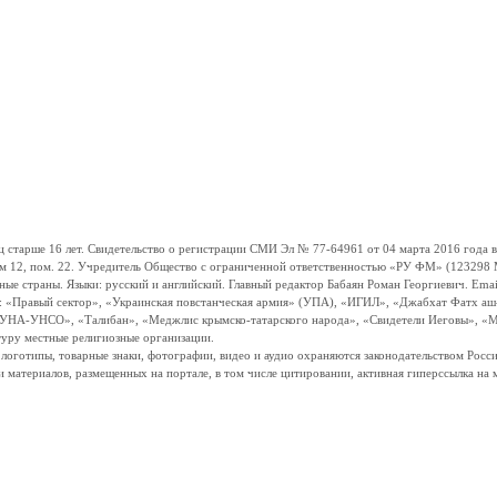
ше 16 лет. Свидетельство о регистрации СМИ Эл № 77-64961 от 04 марта 2016 года вы
ом 12, пом. 22. Учредитель Общество с ограниченной ответственностью «РУ ФМ» (123298 Мо
траны. Языки: русский и английский. Главный редактор Бабаян Роман Георгиевич. Email:
и: «Правый сектор», «Украинская повстанческая армия» (УПА), «ИГИЛ», «Джабхат Фатх а
«УНА-УНСО», «Талибан», «Меджлис крымско-татарского народа», «Свидетели Иеговы», «М
туру местные религиозные организации.
, логотипы, товарные знаки, фотографии, видео и аудио охраняются законодательством Ро
и материалов, размещенных на портале, в том числе цитировании, активная гиперссылка на 