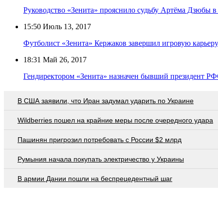
Руководство «Зенита» прояснило судьбу Артёма Дзюбы в
15:50
Июль 13, 2017
Футболист «Зенита» Кержаков завершил игровую карьер
18:31
Май 26, 2017
Гендиректором «Зенита» назначен бывший президент РФ
В США заявили, что Иран задумал ударить по Украине
Wildberries пошел на крайние меры после очередного удара
Пашинян пригрозил потребовать c России $2 млрд
Румыния начала покупать электричество у Украины
В армии Дании пошли на беспрецедентный шаг