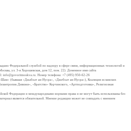
дано Федеральной службой по надзору в сфере связи, информационных технологий и
сква, ул. 3-я Хорошевская, дом 12, пом. 22). Доменное имя сайта
 info@govoritmoskva.ru. Номер телефона: +7 (495) 950-62-26
ш-Шам» (бывшая «Джабхат ан-Нусра», «Джебхат ан-Нусра»), Коалиция исламских
изантропик Дивижн», «Братство» Корчинского, «Артподготовка», Религиозная
ссийской Федерации и международными нормами права и не могут быть использованы без
материал является обязательной. Мнение редакции может не совпадать с мнением