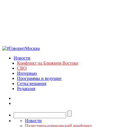
Новости
Конфликт на Ближнем Востоке
СВО
Интервью
Программы и ведущие
Сетка вещания
Редакция
Новости
Палестино-израильский конфликт