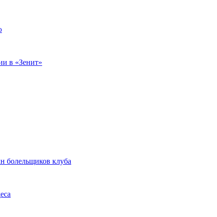
ю
ии в «Зенит»
лн болельщиков клуба
еса