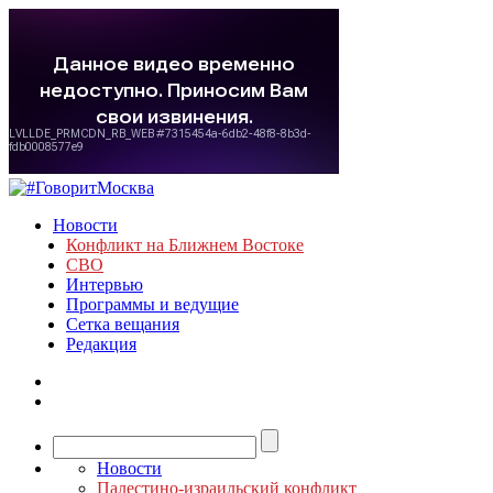
Новости
Конфликт на Ближнем Востоке
СВО
Интервью
Программы и ведущие
Сетка вещания
Редакция
Новости
Палестино-израильский конфликт