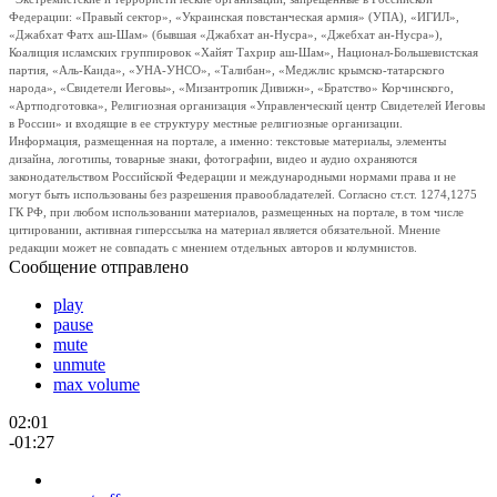
Федерации: «Правый сектор», «Украинская повстанческая армия» (УПА), «ИГИЛ»,
«Джабхат Фатх аш-Шам» (бывшая «Джабхат ан-Нусра», «Джебхат ан-Нусра»),
Коалиция исламских группировок «Хайят Тахрир аш-Шам», Национал-Большевистская
партия, «Аль-Каида», «УНА-УНСО», «Талибан», «Меджлис крымско-татарского
народа», «Свидетели Иеговы», «Мизантропик Дивижн», «Братство» Корчинского,
«Артподготовка», Религиозная организация «Управленческий центр Свидетелей Иеговы
в России» и входящие в ее структуру местные религиозные организации.
Информация, размещенная на портале, а именно: текстовые материалы, элементы
дизайна, логотипы, товарные знаки, фотографии, видео и аудио охраняются
законодательством Российской Федерации и международными нормами права и не
могут быть использованы без разрешения правообладателей. Согласно ст.ст. 1274,1275
ГК РФ, при любом использовании материалов, размещенных на портале, в том числе
цитировании, активная гиперссылка на материал является обязательной. Мнение
редакции может не совпадать с мнением отдельных авторов и колумнистов.
Сообщение отправлено
play
pause
mute
unmute
max volume
02:01
-01:27