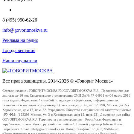
8 (495) 950-62-26
info@govoritmoskva.ru
Реклама на радио
Города вещания
Наши слушатели
Все права защищены. 2014-2026 © «Говорит Москва»
Сетевое издание «ГОВОРИТМОСКВА.РУ/GOVORITMOSKVA.RU». Предназначено для
лиц старше 16 лет. Свидетельство о регистрации СМИ Эл № 77-64961 от 04 марта 2016
года выдано Федеральной службой по надзору в сфере связи, информационных
технологий и массовых коммуникаций (Роскомнадзор). Адрес: 123298, Москва, ул. 3-я
Хорошевская, дом 12, пом. 22. Учредитель Общество с ограниченной ответственностью
«РУ ФМ» (123298 Москва, ул. 3-я Хорошевская, дом 12, пом. 22). Доменное имя сайта
GOVORITMOSKVA.RU. Территория распространения – Российская Федерация и
зарубежные страны. Языки: русский и английский. Главный редактор Бабаян Роман
Георгиевич. Email: info@govoritmoskva.ru. Номер телефона: +7 (495) 950-62-26
*Экстремистские и террористические организации, запрещенные в Российской