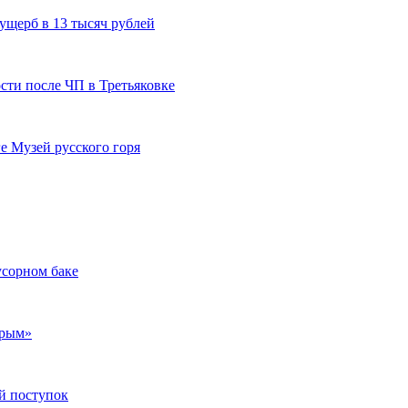
ущерб в 13 тысяч рублей
сти после ЧП в Третьяковке
е Музей русского горя
усорном баке
Крым»
й поступок