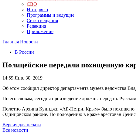
СВО
Интервью
Программы и ведущие
Сетка вещания
Редакция
Приложение
Главная
Новости
В России
Полицейские передали похищенную ка
14:59
Янв. 30, 2019
Об этом сообщил директор департамента музеев ведомства Вла
По его словам, сегодня произведение должны передать Русско
Полотно Архипа Куинджи «Ай-Петри. Крым» было похищено из
Одинцовском районе. По подозрению в краже арестован Дени
Версия для печати
Все новости