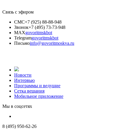
Связь с эфиром
СМС
+7 (925) 88-88-948
Звонок
+7 (495) 73-73-948
MAX
govoritmskbot
Telegram
govoritmskbot
Письмо
info@govoritmoskva.ru
Новости
Интервью
Программы и ведущие
Сетка вещания
Мобильное приложение
Мы в соцсетях
8 (495) 950-62-26