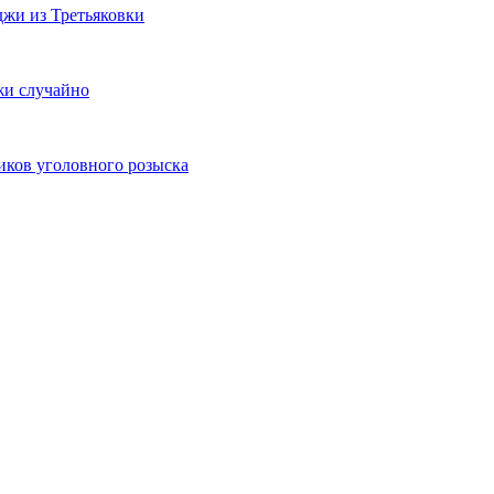
джи из Третьяковки
жи случайно
ков уголовного розыска