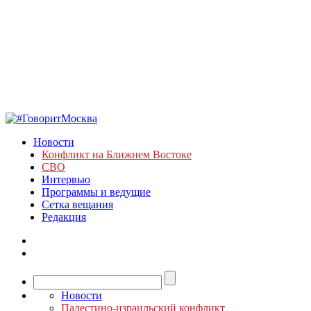
Новости
Конфликт на Ближнем Востоке
СВО
Интервью
Программы и ведущие
Сетка вещания
Редакция
Новости
Палестино-израильский конфликт