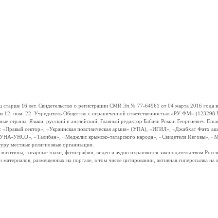
ше 16 лет. Свидетельство о регистрации СМИ Эл № 77-64961 от 04 марта 2016 года вы
ом 12, пом. 22. Учредитель Общество с ограниченной ответственностью «РУ ФМ» (123298 Мо
траны. Языки: русский и английский. Главный редактор Бабаян Роман Георгиевич. Email:
и: «Правый сектор», «Украинская повстанческая армия» (УПА), «ИГИЛ», «Джабхат Фатх а
«УНА-УНСО», «Талибан», «Меджлис крымско-татарского народа», «Свидетели Иеговы», «М
туру местные религиозные организации.
, логотипы, товарные знаки, фотографии, видео и аудио охраняются законодательством Ро
и материалов, размещенных на портале, в том числе цитировании, активная гиперссылка на 