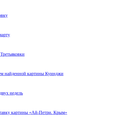
овку
марту
 Третьяковки
ем найденной картины Куинджи
двух недель
тавку картины «Ай-Петри. Крым»