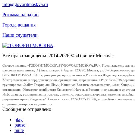
info@govoritmoskva.ru
Реклама на радио
Города вещания
Наши слушатели
Все права защищены. 2014-2026 © «Говорит Москва»
Сетевое издание «ГОВОРИТМОСКВА.РУ/GOVORITMOSKVA.RU». Предназначено для лиц стар
массовых коммуникаций (Роскомнадзор). Адрес: 123298, Москва, ул. 3-я Хорошевская, д
GOVORITMOSKVA.RU. Территория распространения – Российская Федерация и зарубежные с
*Экстремистские и террористические организации, запрещенные в Российской Федераци
группировок «Хайят Тахрир аш-Шам», Национал-Большевистская партия, «Аль-Каида», 
организация «Управленческий центр Свидетелей Иеговы в России» и входящие в ее струк
Информация, размещенная на портале, а именно: текстовые материалы, элементы дизайна
разрешения правообладателей. Согласно ст.ст. 1274,1275 ГК РФ, при любом использовани
отдельных авторов и колумнистов.
Сообщение отправлено
play
pause
mute