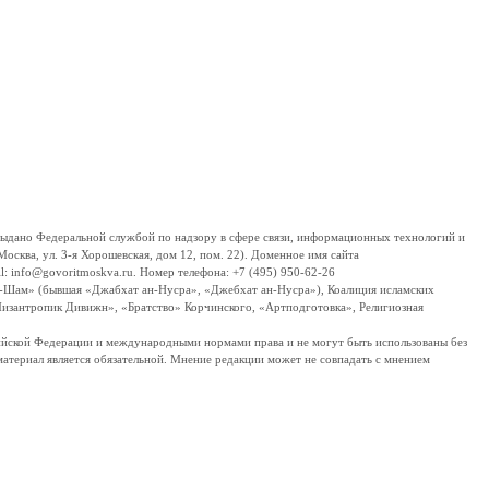
дано Федеральной службой по надзору в сфере связи, информационных технологий и
сква, ул. 3-я Хорошевская, дом 12, пом. 22). Доменное имя сайта
 info@govoritmoskva.ru. Номер телефона: +7 (495) 950-62-26
ш-Шам» (бывшая «Джабхат ан-Нусра», «Джебхат ан-Нусра»), Коалиция исламских
изантропик Дивижн», «Братство» Корчинского, «Артподготовка», Религиозная
ссийской Федерации и международными нормами права и не могут быть использованы без
материал является обязательной. Мнение редакции может не совпадать с мнением