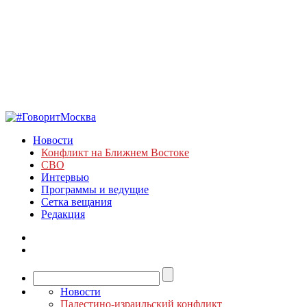
Новости
Конфликт на Ближнем Востоке
СВО
Интервью
Программы и ведущие
Сетка вещания
Редакция
Новости
Палестино-израильский конфликт