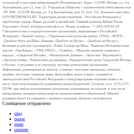
технологий и массовых коммуникаций (Роскомнадзор). Адрес: 123298, Москва, ул. 3-я
Хорошевская, дом 12, пом. 22. Учредитель Общество с ограниченной ответственностью
«РУ ФМ» (123298 Москва, ул. 3-я Хорошевская, дом 12, пом. 22). Доменное имя сайта
GOVORITMOSKVA.RU. Территория распространения – Российская Федерация и
зарубежные страны. Языки: русский и английский. Главный редактор Бабаян Роман
Георгиевич. Email: info@govoritmoskva.ru. Номер телефона: +7 (495) 950-62-26
*Экстремистские и террористические организации, запрещенные в Российской
Федерации: «Правый сектор», «Украинская повстанческая армия» (УПА), «ИГИЛ»,
«Джабхат Фатх аш-Шам» (бывшая «Джабхат ан-Нусра», «Джебхат ан-Нусра»),
Коалиция исламских группировок «Хайят Тахрир аш-Шам», Национал-Большевистская
партия, «Аль-Каида», «УНА-УНСО», «Талибан», «Меджлис крымско-татарского
народа», «Свидетели Иеговы», «Мизантропик Дивижн», «Братство» Корчинского,
«Артподготовка», Религиозная организация «Управленческий центр Свидетелей Иеговы
в России» и входящие в ее структуру местные религиозные организации.
Информация, размещенная на портале, а именно: текстовые материалы, элементы
дизайна, логотипы, товарные знаки, фотографии, видео и аудио охраняются
законодательством Российской Федерации и международными нормами права и не
могут быть использованы без разрешения правообладателей. Согласно ст.ст. 1274,1275
ГК РФ, при любом использовании материалов, размещенных на портале, в том числе
цитировании, активная гиперссылка на материал является обязательной. Мнение
редакции может не совпадать с мнением отдельных авторов и колумнистов.
Сообщение отправлено
play
pause
mute
unmute