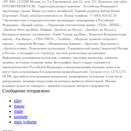
«РУ ФМ» (123298 Москва, ул. 3-я Хорошевская, дом 12, пом. 22). Доменное имя сайта
GOVORITMOSKVA.RU. Территория распространения – Российская Федерация и
зарубежные страны. Языки: русский и английский. Главный редактор Бабаян Роман
Георгиевич. Email: info@govoritmoskva.ru. Номер телефона: +7 (495) 950-62-26
*Экстремистские и террористические организации, запрещенные в Российской
Федерации: «Правый сектор», «Украинская повстанческая армия» (УПА), «ИГИЛ»,
«Джабхат Фатх аш-Шам» (бывшая «Джабхат ан-Нусра», «Джебхат ан-Нусра»),
Коалиция исламских группировок «Хайят Тахрир аш-Шам», Национал-Большевистская
партия, «Аль-Каида», «УНА-УНСО», «Талибан», «Меджлис крымско-татарского
народа», «Свидетели Иеговы», «Мизантропик Дивижн», «Братство» Корчинского,
«Артподготовка», Религиозная организация «Управленческий центр Свидетелей Иеговы
в России» и входящие в ее структуру местные религиозные организации.
Информация, размещенная на портале, а именно: текстовые материалы, элементы
дизайна, логотипы, товарные знаки, фотографии, видео и аудио охраняются
законодательством Российской Федерации и международными нормами права и не
могут быть использованы без разрешения правообладателей. Согласно ст.ст. 1274,1275
ГК РФ, при любом использовании материалов, размещенных на портале, в том числе
цитировании, активная гиперссылка на материал является обязательной. Мнение
редакции может не совпадать с мнением отдельных авторов и колумнистов.
Сообщение отправлено
play
pause
mute
unmute
max volume