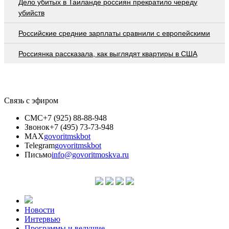
Дело убитых в Таиланде россиян прекратило череду
убийств
Российские средние зарплаты сравнили с европейскими
Россиянка рассказала, как выглядят квартиры в США
Связь с эфиром
СМС
+7 (925) 88-88-948
Звонок
+7 (495) 73-73-948
MAX
govoritmskbot
Telegram
govoritmskbot
Письмо
info@govoritmoskva.ru
Новости
Интервью
Программы и ведущие