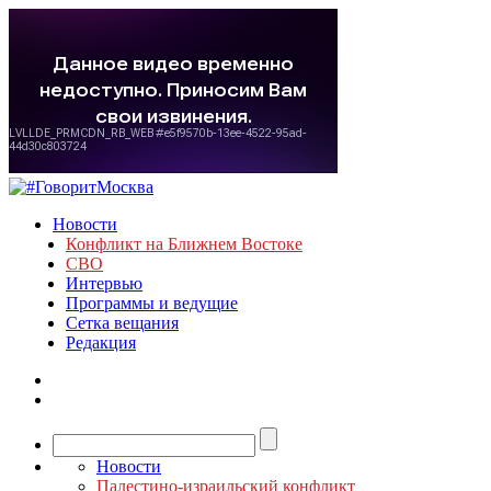
Новости
Конфликт на Ближнем Востоке
СВО
Интервью
Программы и ведущие
Сетка вещания
Редакция
Новости
Палестино-израильский конфликт