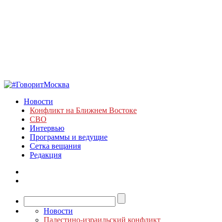
Новости
Конфликт на Ближнем Востоке
СВО
Интервью
Программы и ведущие
Сетка вещания
Редакция
Новости
Палестино-израильский конфликт