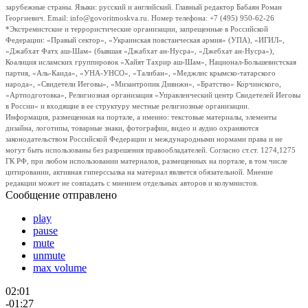
зарубежные страны. Языки: русский и английский. Главный редактор Бабаян Роман
Георгиевич. Email: info@govoritmoskva.ru. Номер телефона: +7 (495) 950-62-26
*Экстремистские и террористические организации, запрещенные в Российской
Федерации: «Правый сектор», «Украинская повстанческая армия» (УПА), «ИГИЛ»,
«Джабхат Фатх аш-Шам» (бывшая «Джабхат ан-Нусра», «Джебхат ан-Нусра»),
Коалиция исламских группировок «Хайят Тахрир аш-Шам», Национал-Большевистская
партия, «Аль-Каида», «УНА-УНСО», «Талибан», «Меджлис крымско-татарского
народа», «Свидетели Иеговы», «Мизантропик Дивижн», «Братство» Корчинского,
«Артподготовка», Религиозная организация «Управленческий центр Свидетелей Иеговы
в России» и входящие в ее структуру местные религиозные организации.
Информация, размещенная на портале, а именно: текстовые материалы, элементы
дизайна, логотипы, товарные знаки, фотографии, видео и аудио охраняются
законодательством Российской Федерации и международными нормами права и не
могут быть использованы без разрешения правообладателей. Согласно ст.ст. 1274,1275
ГК РФ, при любом использовании материалов, размещенных на портале, в том числе
цитировании, активная гиперссылка на материал является обязательной. Мнение
редакции может не совпадать с мнением отдельных авторов и колумнистов.
Сообщение отправлено
play
pause
mute
unmute
max volume
02:01
-01:27