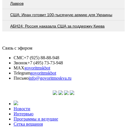
Лавров
США: Иран готовит 100-тысячную армию для Украины
АБН24: Россия наказала США за поддержку Киева
Связь с эфиром
СМС
+7 (925) 88-88-948
Звонок
+7 (495) 73-73-948
MAX
govoritmskbot
Telegram
govoritmskbot
Письмо
info@govoritmoskva.ru
Новости
Интервью
Программы и ведущие
Сетка вещания