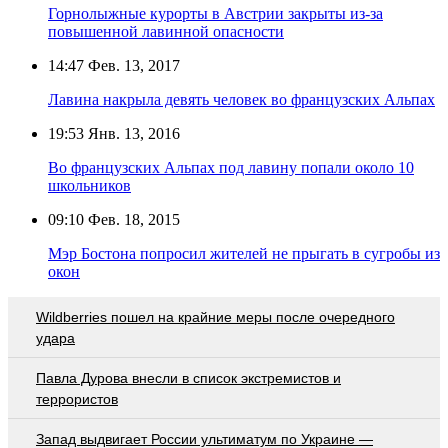
Горнолыжные курорты в Австрии закрыты из-за
повышенной лавинной опасности
14:47
Фев. 13, 2017
Лавина накрыла девять человек во французских Альпах
19:53
Янв. 13, 2016
Во французских Альпах под лавину попали около 10
школьников
09:10
Фев. 18, 2015
Мэр Бостона попросил жителей не прыгать в сугробы из
окон
Wildberries пошел на крайние меры после очередного
удара
Павла Дурова внесли в список экстремистов и
террористов
Запад выдвигает России ультиматум по Украине —