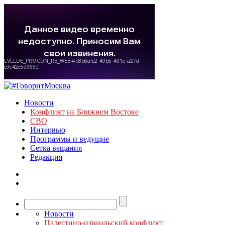
Новости
Конфликт на Ближнем Востоке
СВО
Интервью
Программы и ведущие
Сетка вещания
Редакция
Новости
Палестино-израильский конфликт