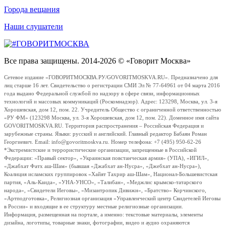
Города вещания
Наши слушатели
Все права защищены. 2014-2026 © «Говорит Москва»
Сетевое издание «ГОВОРИТМОСКВА.РУ/GOVORITMOSKVA.RU». Предназначено для
лиц старше 16 лет. Свидетельство о регистрации СМИ Эл № 77-64961 от 04 марта 2016
года выдано Федеральной службой по надзору в сфере связи, информационных
технологий и массовых коммуникаций (Роскомнадзор). Адрес: 123298, Москва, ул. 3-я
Хорошевская, дом 12, пом. 22. Учредитель Общество с ограниченной ответственностью
«РУ ФМ» (123298 Москва, ул. 3-я Хорошевская, дом 12, пом. 22). Доменное имя сайта
GOVORITMOSKVA.RU. Территория распространения – Российская Федерация и
зарубежные страны. Языки: русский и английский. Главный редактор Бабаян Роман
Георгиевич. Email: info@govoritmoskva.ru. Номер телефона: +7 (495) 950-62-26
*Экстремистские и террористические организации, запрещенные в Российской
Федерации: «Правый сектор», «Украинская повстанческая армия» (УПА), «ИГИЛ»,
«Джабхат Фатх аш-Шам» (бывшая «Джабхат ан-Нусра», «Джебхат ан-Нусра»),
Коалиция исламских группировок «Хайят Тахрир аш-Шам», Национал-Большевистская
партия, «Аль-Каида», «УНА-УНСО», «Талибан», «Меджлис крымско-татарского
народа», «Свидетели Иеговы», «Мизантропик Дивижн», «Братство» Корчинского,
«Артподготовка», Религиозная организация «Управленческий центр Свидетелей Иеговы
в России» и входящие в ее структуру местные религиозные организации.
Информация, размещенная на портале, а именно: текстовые материалы, элементы
дизайна, логотипы, товарные знаки, фотографии, видео и аудио охраняются