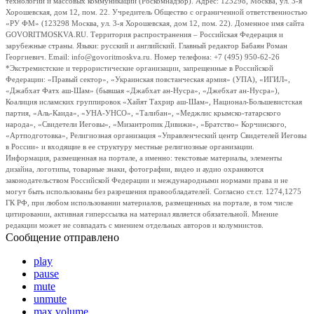
технологий и массовых коммуникаций (Роскомнадзор). Адрес: 123298, Москва, ул. 3-я
Хорошевская, дом 12, пом. 22. Учредитель Общество с ограниченной ответственностью
«РУ ФМ» (123298 Москва, ул. 3-я Хорошевская, дом 12, пом. 22). Доменное имя сайта
GOVORITMOSKVA.RU. Территория распространения – Российская Федерация и
зарубежные страны. Языки: русский и английский. Главный редактор Бабаян Роман
Георгиевич. Email: info@govoritmoskva.ru. Номер телефона: +7 (495) 950-62-26
*Экстремистские и террористические организации, запрещенные в Российской
Федерации: «Правый сектор», «Украинская повстанческая армия» (УПА), «ИГИЛ»,
«Джабхат Фатх аш-Шам» (бывшая «Джабхат ан-Нусра», «Джебхат ан-Нусра»),
Коалиция исламских группировок «Хайят Тахрир аш-Шам», Национал-Большевистская
партия, «Аль-Каида», «УНА-УНСО», «Талибан», «Меджлис крымско-татарского
народа», «Свидетели Иеговы», «Мизантропик Дивижн», «Братство» Корчинского,
«Артподготовка», Религиозная организация «Управленческий центр Свидетелей Иеговы
в России» и входящие в ее структуру местные религиозные организации.
Информация, размещенная на портале, а именно: текстовые материалы, элементы
дизайна, логотипы, товарные знаки, фотографии, видео и аудио охраняются
законодательством Российской Федерации и международными нормами права и не
могут быть использованы без разрешения правообладателей. Согласно ст.ст. 1274,1275
ГК РФ, при любом использовании материалов, размещенных на портале, в том числе
цитировании, активная гиперссылка на материал является обязательной. Мнение
редакции может не совпадать с мнением отдельных авторов и колумнистов.
Сообщение отправлено
play
pause
mute
unmute
max volume