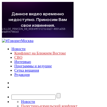
Новости
Конфликт на Ближнем Востоке
СВО
Интервью
Программы и ведущие
Сетка вещания
Редакция
Новости
Палестино-израильский конфликт