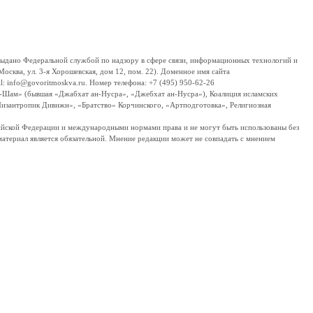
дано Федеральной службой по надзору в сфере связи, информационных технологий и
сква, ул. 3-я Хорошевская, дом 12, пом. 22). Доменное имя сайта
 info@govoritmoskva.ru. Номер телефона: +7 (495) 950-62-26
ш-Шам» (бывшая «Джабхат ан-Нусра», «Джебхат ан-Нусра»), Коалиция исламских
изантропик Дивижн», «Братство» Корчинского, «Артподготовка», Религиозная
ссийской Федерации и международными нормами права и не могут быть использованы без
материал является обязательной. Мнение редакции может не совпадать с мнением