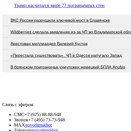
Трамп насчитал в мире 77 пограничных стен
ВКС России разрушили ключевой мост в Славянске
Wildberries cделала заявление из-за ЧП во Владимирской обл
Арестован миллиардер Валерий Кустов
«Перестала существовать». ЧП в Одессе напугало Запад
В брянском приграничье уничтожен немецкий БПЛА Anubis
Связь с эфиром
СМС
+7 (925) 88-88-948
Звонок
+7 (495) 73-73-948
MAX
govoritmskbot
Telegram
govoritmskbot