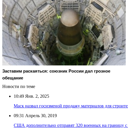
Заставим раскаяться: союзник России дал грозное
обещание
Новости по теме
10:49
Янв. 2, 2025
Маск назвал госизменой продажу материалов для строите
09:31
Апрель 30, 2019
США дополнительно отправят 320 военных на границу с