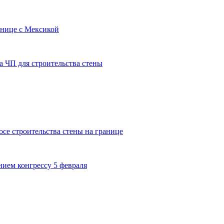
анице с Мексикой
а ЧП для строительства стены
е строительства стены на границе
нием конгрессу 5 февраля