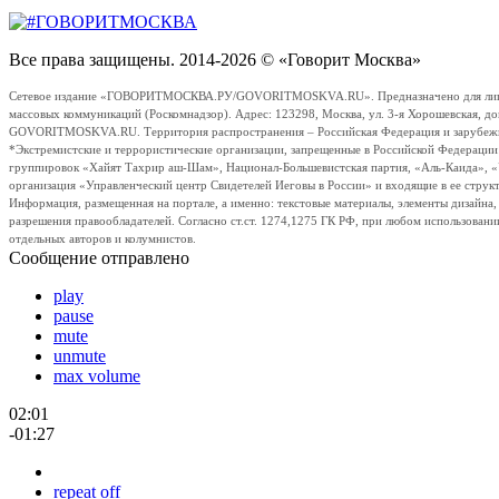
Все права защищены. 2014-2026 © «Говорит Москва»
Сетевое издание «ГОВОРИТМОСКВА.РУ/GOVORITMOSKVA.RU». Предназначено для лиц стар
массовых коммуникаций (Роскомнадзор). Адрес: 123298, Москва, ул. 3-я Хорошевская, д
GOVORITMOSKVA.RU. Территория распространения – Российская Федерация и зарубежные с
*Экстремистские и террористические организации, запрещенные в Российской Федераци
группировок «Хайят Тахрир аш-Шам», Национал-Большевистская партия, «Аль-Каида», 
организация «Управленческий центр Свидетелей Иеговы в России» и входящие в ее струк
Информация, размещенная на портале, а именно: текстовые материалы, элементы дизайна
разрешения правообладателей. Согласно ст.ст. 1274,1275 ГК РФ, при любом использовани
отдельных авторов и колумнистов.
Сообщение отправлено
play
pause
mute
unmute
max volume
02:01
-01:27
repeat off