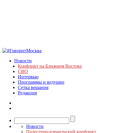
Новости
Конфликт на Ближнем Востоке
СВО
Интервью
Программы и ведущие
Сетка вещания
Редакция
Новости
Палестино-израильский конфликт