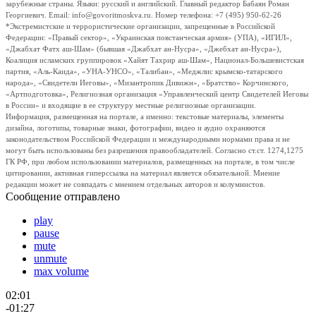
зарубежные страны. Языки: русский и английский. Главный редактор Бабаян Роман
Георгиевич. Email: info@govoritmoskva.ru. Номер телефона: +7 (495) 950-62-26
*Экстремистские и террористические организации, запрещенные в Российской
Федерации: «Правый сектор», «Украинская повстанческая армия» (УПА), «ИГИЛ»,
«Джабхат Фатх аш-Шам» (бывшая «Джабхат ан-Нусра», «Джебхат ан-Нусра»),
Коалиция исламских группировок «Хайят Тахрир аш-Шам», Национал-Большевистская
партия, «Аль-Каида», «УНА-УНСО», «Талибан», «Меджлис крымско-татарского
народа», «Свидетели Иеговы», «Мизантропик Дивижн», «Братство» Корчинского,
«Артподготовка», Религиозная организация «Управленческий центр Свидетелей Иеговы
в России» и входящие в ее структуру местные религиозные организации.
Информация, размещенная на портале, а именно: текстовые материалы, элементы
дизайна, логотипы, товарные знаки, фотографии, видео и аудио охраняются
законодательством Российской Федерации и международными нормами права и не
могут быть использованы без разрешения правообладателей. Согласно ст.ст. 1274,1275
ГК РФ, при любом использовании материалов, размещенных на портале, в том числе
цитировании, активная гиперссылка на материал является обязательной. Мнение
редакции может не совпадать с мнением отдельных авторов и колумнистов.
Сообщение отправлено
play
pause
mute
unmute
max volume
02:01
-01:27