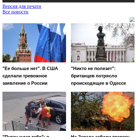
Версия для печати
Все новости
"Ее больше нет". В США
"Никто не полезет":
сделали тревожное
британцев потрясло
заявление о России
происходящее в Одессе
"Путин ждет тебя": в
На Западе забили тревогу