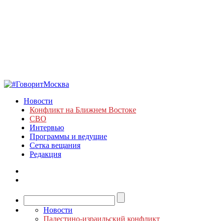
Новости
Конфликт на Ближнем Востоке
СВО
Интервью
Программы и ведущие
Сетка вещания
Редакция
Новости
Палестино-израильский конфликт