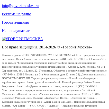
info@govoritmoskva.ru
Реклама на радио
Города вещания
Наши слушатели
Все права защищены. 2014-2026 © «Говорит Москва»
Сетевое издание «ГОВОРИТМОСКВА.РУ/GOVORITMOSKVA.RU». Предназначено для
лиц старше 16 лет. Свидетельство о регистрации СМИ Эл № 77-64961 от 04 марта 2016
года выдано Федеральной службой по надзору в сфере связи, информационных
технологий и массовых коммуникаций (Роскомнадзор). Адрес: 123298, Москва, ул. 3-я
Хорошевская, дом 12, пом. 22. Учредитель Общество с ограниченной ответственностью
«РУ ФМ» (123298 Москва, ул. 3-я Хорошевская, дом 12, пом. 22). Доменное имя сайта
GOVORITMOSKVA.RU. Территория распространения – Российская Федерация и
зарубежные страны. Языки: русский и английский. Главный редактор Бабаян Роман
Георгиевич. Email: info@govoritmoskva.ru. Номер телефона: +7 (495) 950-62-26
*Экстремистские и террористические организации, запрещенные в Российской
Федерации: «Правый сектор», «Украинская повстанческая армия» (УПА), «ИГИЛ»,
«Джабхат Фатх аш-Шам» (бывшая «Джабхат ан-Нусра», «Джебхат ан-Нусра»),
Коалиция исламских группировок «Хайят Тахрир аш-Шам», Национал-Большевистская
партия, «Аль-Каида», «УНА-УНСО», «Талибан», «Меджлис крымско-татарского