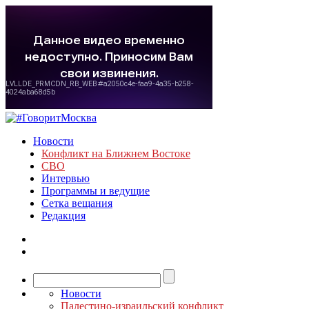
Новости
Конфликт на Ближнем Востоке
СВО
Интервью
Программы и ведущие
Сетка вещания
Редакция
Новости
Палестино-израильский конфликт