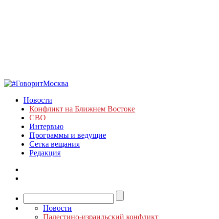
Новости
Конфликт на Ближнем Востоке
СВО
Интервью
Программы и ведущие
Сетка вещания
Редакция
Новости
Палестино-израильский конфликт