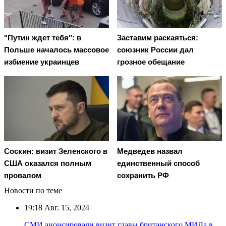
"Путин ждет тебя": в
Заставим раскаяться:
Польше началось массовое
союзник России дал
избиение украинцев
грозное обещание
Соскин: визит Зеленского в
Медведев назвал
США оказался полным
единственный способ
провалом
сохранить РФ
Новости по теме
19:18
Авг. 15, 2024
СМИ анонсировали визит главы британского МИДа в