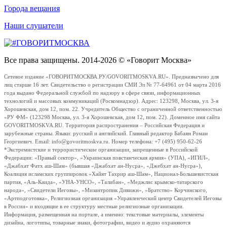
Города вещания
Наши слушатели
Все права защищены. 2014-2026 © «Говорит Москва»
Сетевое издание «ГОВОРИТМОСКВА.РУ/GOVORITMOSKVA.RU». Предназначено для
лиц старше 16 лет. Свидетельство о регистрации СМИ Эл № 77-64961 от 04 марта 2016
года выдано Федеральной службой по надзору в сфере связи, информационных
технологий и массовых коммуникаций (Роскомнадзор). Адрес: 123298, Москва, ул. 3-я
Хорошевская, дом 12, пом. 22. Учредитель Общество с ограниченной ответственностью
«РУ ФМ» (123298 Москва, ул. 3-я Хорошевская, дом 12, пом. 22). Доменное имя сайта
GOVORITMOSKVA.RU. Территория распространения – Российская Федерация и
зарубежные страны. Языки: русский и английский. Главный редактор Бабаян Роман
Георгиевич. Email: info@govoritmoskva.ru. Номер телефона: +7 (495) 950-62-26
*Экстремистские и террористические организации, запрещенные в Российской
Федерации: «Правый сектор», «Украинская повстанческая армия» (УПА), «ИГИЛ»,
«Джабхат Фатх аш-Шам» (бывшая «Джабхат ан-Нусра», «Джебхат ан-Нусра»),
Коалиция исламских группировок «Хайят Тахрир аш-Шам», Национал-Большевистская
партия, «Аль-Каида», «УНА-УНСО», «Талибан», «Меджлис крымско-татарского
народа», «Свидетели Иеговы», «Мизантропик Дивижн», «Братство» Корчинского,
«Артподготовка», Религиозная организация «Управленческий центр Свидетелей Иеговы
в России» и входящие в ее структуру местные религиозные организации.
Информация, размещенная на портале, а именно: текстовые материалы, элементы
дизайна, логотипы, товарные знаки, фотографии, видео и аудио охраняются