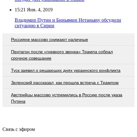
15:21
Янв. 4, 2019
Владимир Путин и Биньямин Нетаньяху обсудили
ситуацию в Сирии
Россияне массово снимают наличные
Пентагон после «гневного звонка» Трампа собрал
срочное совещание
Туск заявил о решающих днях украинского конфликта
Зеленский рассказал, как прошла встреча с Трампом
Австрийцы массово устремились в Россию после указа
Путина
Связь с эфиром