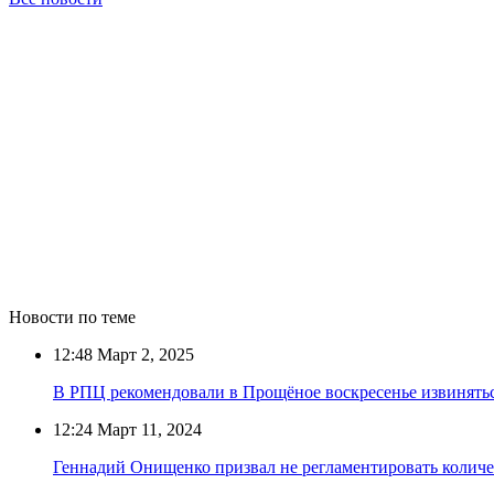
Новости по теме
12:48
Март 2, 2025
В РПЦ рекомендовали в Прощёное воскресенье извинятьс
12:24
Март 11, 2024
Геннадий Онищенко призвал не регламентировать колич