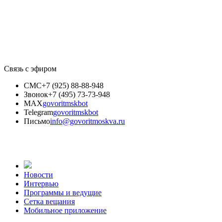
Связь с эфиром
СМС
+7 (925) 88-88-948
Звонок
+7 (495) 73-73-948
MAX
govoritmskbot
Telegram
govoritmskbot
Письмо
info@govoritmoskva.ru
Новости
Интервью
Программы и ведущие
Сетка вещания
Мобильное приложение