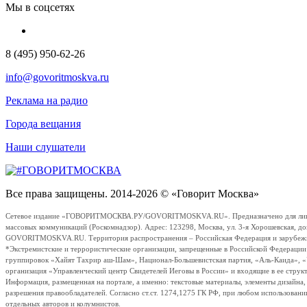
Мы в соцсетях
8 (495) 950-62-26
info@govoritmoskva.ru
Реклама на радио
Города вещания
Наши слушатели
Все права защищены. 2014-2026 © «Говорит Москва»
Сетевое издание «ГОВОРИТМОСКВА.РУ/GOVORITMOSKVA.RU». Предназначено для лиц стар
массовых коммуникаций (Роскомнадзор). Адрес: 123298, Москва, ул. 3-я Хорошевская, д
GOVORITMOSKVA.RU. Территория распространения – Российская Федерация и зарубежные с
*Экстремистские и террористические организации, запрещенные в Российской Федераци
группировок «Хайят Тахрир аш-Шам», Национал-Большевистская партия, «Аль-Каида», 
организация «Управленческий центр Свидетелей Иеговы в России» и входящие в ее струк
Информация, размещенная на портале, а именно: текстовые материалы, элементы дизайна
разрешения правообладателей. Согласно ст.ст. 1274,1275 ГК РФ, при любом использовани
отдельных авторов и колумнистов.