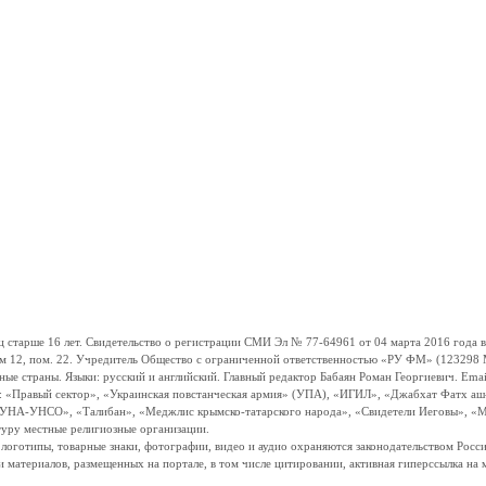
ше 16 лет. Свидетельство о регистрации СМИ Эл № 77-64961 от 04 марта 2016 года вы
ом 12, пом. 22. Учредитель Общество с ограниченной ответственностью «РУ ФМ» (123298 Мо
траны. Языки: русский и английский. Главный редактор Бабаян Роман Георгиевич. Email:
и: «Правый сектор», «Украинская повстанческая армия» (УПА), «ИГИЛ», «Джабхат Фатх а
«УНА-УНСО», «Талибан», «Меджлис крымско-татарского народа», «Свидетели Иеговы», «М
туру местные религиозные организации.
, логотипы, товарные знаки, фотографии, видео и аудио охраняются законодательством Ро
и материалов, размещенных на портале, в том числе цитировании, активная гиперссылка на 