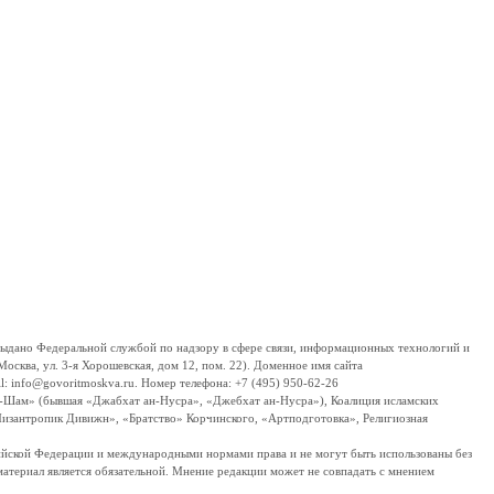
дано Федеральной службой по надзору в сфере связи, информационных технологий и
сква, ул. 3-я Хорошевская, дом 12, пом. 22). Доменное имя сайта
 info@govoritmoskva.ru. Номер телефона: +7 (495) 950-62-26
ш-Шам» (бывшая «Джабхат ан-Нусра», «Джебхат ан-Нусра»), Коалиция исламских
изантропик Дивижн», «Братство» Корчинского, «Артподготовка», Религиозная
ссийской Федерации и международными нормами права и не могут быть использованы без
материал является обязательной. Мнение редакции может не совпадать с мнением