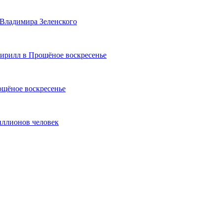
 Владимира Зеленского
Кирилл в Прощёное воскресенье
ощёное воскресенье
иллионов человек