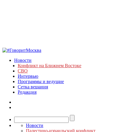
Новости
Конфликт на Ближнем Востоке
СВО
Интервью
Программы и ведущие
Сетка вещания
Редакция
Новости
Палестино-израильский конфликт