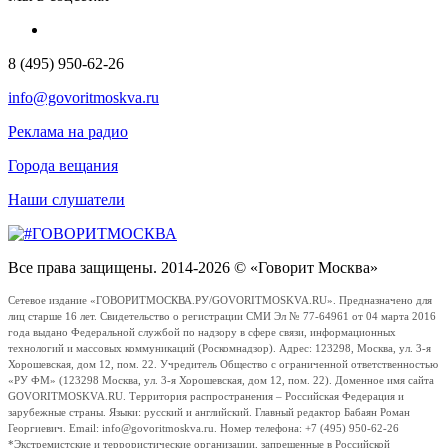
8 (495) 950-62-26
info@govoritmoskva.ru
Реклама на радио
Города вещания
Наши слушатели
Все права защищены. 2014-2026 © «Говорит Москва»
Сетевое издание «ГОВОРИТМОСКВА.РУ/GOVORITMOSKVA.RU». Предназначено для
лиц старше 16 лет. Свидетельство о регистрации СМИ Эл № 77-64961 от 04 марта 2016
года выдано Федеральной службой по надзору в сфере связи, информационных
технологий и массовых коммуникаций (Роскомнадзор). Адрес: 123298, Москва, ул. 3-я
Хорошевская, дом 12, пом. 22. Учредитель Общество с ограниченной ответственностью
«РУ ФМ» (123298 Москва, ул. 3-я Хорошевская, дом 12, пом. 22). Доменное имя сайта
GOVORITMOSKVA.RU. Территория распространения – Российская Федерация и
зарубежные страны. Языки: русский и английский. Главный редактор Бабаян Роман
Георгиевич. Email: info@govoritmoskva.ru. Номер телефона: +7 (495) 950-62-26
*Экстремистские и террористические организации, запрещенные в Российской