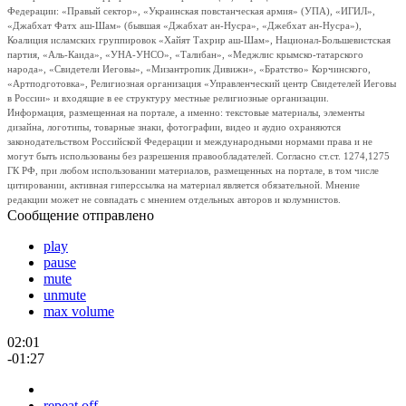
Федерации: «Правый сектор», «Украинская повстанческая армия» (УПА), «ИГИЛ»,
«Джабхат Фатх аш-Шам» (бывшая «Джабхат ан-Нусра», «Джебхат ан-Нусра»),
Коалиция исламских группировок «Хайят Тахрир аш-Шам», Национал-Большевистская
партия, «Аль-Каида», «УНА-УНСО», «Талибан», «Меджлис крымско-татарского
народа», «Свидетели Иеговы», «Мизантропик Дивижн», «Братство» Корчинского,
«Артподготовка», Религиозная организация «Управленческий центр Свидетелей Иеговы
в России» и входящие в ее структуру местные религиозные организации.
Информация, размещенная на портале, а именно: текстовые материалы, элементы
дизайна, логотипы, товарные знаки, фотографии, видео и аудио охраняются
законодательством Российской Федерации и международными нормами права и не
могут быть использованы без разрешения правообладателей. Согласно ст.ст. 1274,1275
ГК РФ, при любом использовании материалов, размещенных на портале, в том числе
цитировании, активная гиперссылка на материал является обязательной. Мнение
редакции может не совпадать с мнением отдельных авторов и колумнистов.
Сообщение отправлено
play
pause
mute
unmute
max volume
02:01
-01:27
repeat off