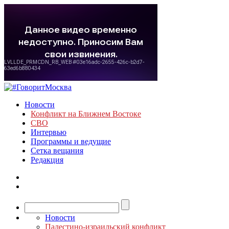
Новости
Конфликт на Ближнем Востоке
СВО
Интервью
Программы и ведущие
Сетка вещания
Редакция
Новости
Палестино-израильский конфликт