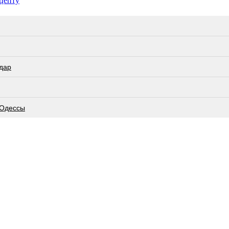
ецепту
дар
 Одессы