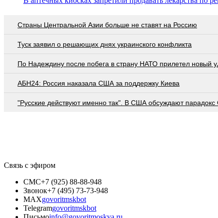
В аптечных киосках запретили продавать лекарства по р
Страны Центральной Азии больше не ставят на Россию
Туск заявил о решающих днях украинского конфликта
По Надеждину после побега в страну НАТО прилетел новый у
АБН24: Россия наказала США за поддержку Киева
"Русские действуют именно так". В США обсуждают парадокс
Связь с эфиром
СМС
+7 (925) 88-88-948
Звонок
+7 (495) 73-73-948
MAX
govoritmskbot
Telegram
govoritmskbot
Письмо
info@govoritmoskva.ru