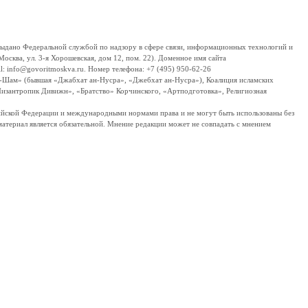
дано Федеральной службой по надзору в сфере связи, информационных технологий и
сква, ул. 3-я Хорошевская, дом 12, пом. 22). Доменное имя сайта
 info@govoritmoskva.ru. Номер телефона: +7 (495) 950-62-26
ш-Шам» (бывшая «Джабхат ан-Нусра», «Джебхат ан-Нусра»), Коалиция исламских
изантропик Дивижн», «Братство» Корчинского, «Артподготовка», Религиозная
ссийской Федерации и международными нормами права и не могут быть использованы без
материал является обязательной. Мнение редакции может не совпадать с мнением