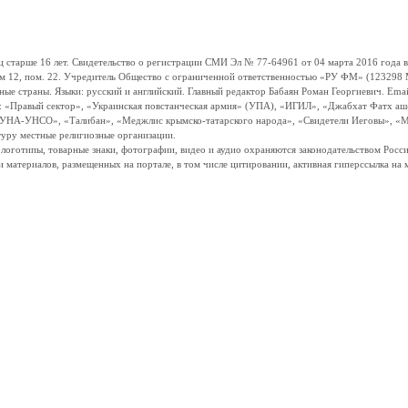
ше 16 лет. Свидетельство о регистрации СМИ Эл № 77-64961 от 04 марта 2016 года вы
ом 12, пом. 22. Учредитель Общество с ограниченной ответственностью «РУ ФМ» (123298 Мо
траны. Языки: русский и английский. Главный редактор Бабаян Роман Георгиевич. Email:
и: «Правый сектор», «Украинская повстанческая армия» (УПА), «ИГИЛ», «Джабхат Фатх а
«УНА-УНСО», «Талибан», «Меджлис крымско-татарского народа», «Свидетели Иеговы», «М
туру местные религиозные организации.
, логотипы, товарные знаки, фотографии, видео и аудио охраняются законодательством Ро
и материалов, размещенных на портале, в том числе цитировании, активная гиперссылка на 