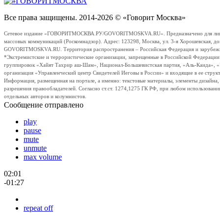
Все права защищены. 2014-2026 © «Говорит Москва»
Сетевое издание «ГОВОРИТМОСКВА.РУ/GOVORITMOSKVA.RU». Предназначено для лиц стар
массовых коммуникаций (Роскомнадзор). Адрес: 123298, Москва, ул. 3-я Хорошевская, д
GOVORITMOSKVA.RU. Территория распространения – Российская Федерация и зарубежные с
*Экстремистские и террористические организации, запрещенные в Российской Федераци
группировок «Хайят Тахрир аш-Шам», Национал-Большевистская партия, «Аль-Каида», 
организация «Управленческий центр Свидетелей Иеговы в России» и входящие в ее струк
Информация, размещенная на портале, а именно: текстовые материалы, элементы дизайна
разрешения правообладателей. Согласно ст.ст. 1274,1275 ГК РФ, при любом использовани
отдельных авторов и колумнистов.
Сообщение отправлено
play
pause
mute
unmute
max volume
02:01
-01:27
repeat off