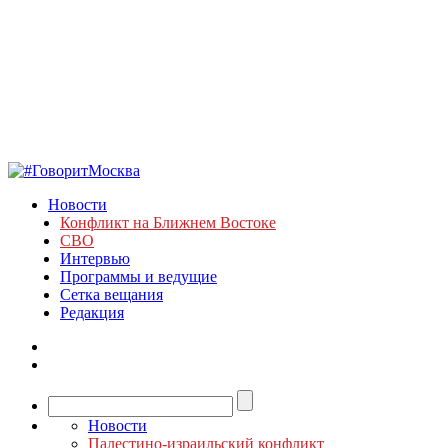
Новости
Конфликт на Ближнем Востоке
СВО
Интервью
Программы и ведущие
Сетка вещания
Редакция
Новости
Палестино-израильский конфликт