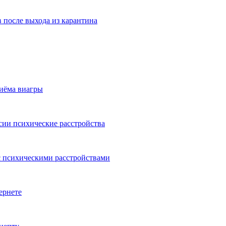
 после выхода из карантина
риёма виагры
сии психические расстройства
с психическими расстройствами
ернете