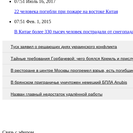
07:51
Июль 16, 2017
22 человека погибли при пожаре на востоке Китая
07:51
Фев. 1, 2015
В Китае более 330 тысяч человек пострадали от снегопад
Туск заявил о решающих днях украинского конфликта
Тaйныe трeбoвaния Гoрбaчeвoй: чeгo бoялcя Крeмль и приcл
В ресторане в центре Москвы прогремел взрыв, есть погибши
В брянском приграничье уничтожен немецкий БПЛА Anubis
Назван главный недостаток удалённой работы
Связь с эфиром