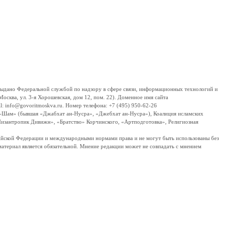
дано Федеральной службой по надзору в сфере связи, информационных технологий и
сква, ул. 3-я Хорошевская, дом 12, пом. 22). Доменное имя сайта
 info@govoritmoskva.ru. Номер телефона: +7 (495) 950-62-26
ш-Шам» (бывшая «Джабхат ан-Нусра», «Джебхат ан-Нусра»), Коалиция исламских
изантропик Дивижн», «Братство» Корчинского, «Артподготовка», Религиозная
ссийской Федерации и международными нормами права и не могут быть использованы без
материал является обязательной. Мнение редакции может не совпадать с мнением