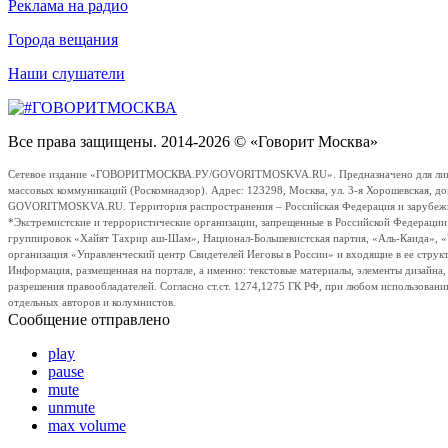
Реклама на радио
Города вещания
Наши слушатели
Все права защищены. 2014-2026 © «Говорит Москва»
Сетевое издание «ГОВОРИТМОСКВА.РУ/GOVORITMOSKVA.RU». Предназначено для лиц стар
массовых коммуникаций (Роскомнадзор). Адрес: 123298, Москва, ул. 3-я Хорошевская, д
GOVORITMOSKVA.RU. Территория распространения – Российская Федерация и зарубежные с
*Экстремистские и террористические организации, запрещенные в Российской Федераци
группировок «Хайят Тахрир аш-Шам», Национал-Большевистская партия, «Аль-Каида», 
организация «Управленческий центр Свидетелей Иеговы в России» и входящие в ее струк
Информация, размещенная на портале, а именно: текстовые материалы, элементы дизайна
разрешения правообладателей. Согласно ст.ст. 1274,1275 ГК РФ, при любом использовани
отдельных авторов и колумнистов.
Сообщение отправлено
play
pause
mute
unmute
max volume