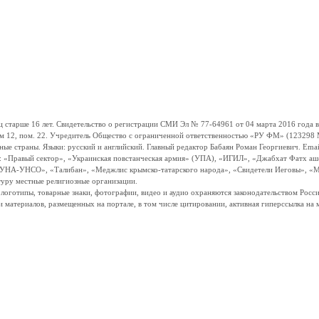
ше 16 лет. Свидетельство о регистрации СМИ Эл № 77-64961 от 04 марта 2016 года вы
ом 12, пом. 22. Учредитель Общество с ограниченной ответственностью «РУ ФМ» (123298 Мо
траны. Языки: русский и английский. Главный редактор Бабаян Роман Георгиевич. Email:
и: «Правый сектор», «Украинская повстанческая армия» (УПА), «ИГИЛ», «Джабхат Фатх а
«УНА-УНСО», «Талибан», «Меджлис крымско-татарского народа», «Свидетели Иеговы», «М
туру местные религиозные организации.
, логотипы, товарные знаки, фотографии, видео и аудио охраняются законодательством Ро
и материалов, размещенных на портале, в том числе цитировании, активная гиперссылка на 