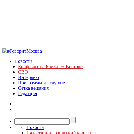
Новости
Конфликт на Ближнем Востоке
СВО
Интервью
Программы и ведущие
Сетка вещания
Редакция
Новости
Палестино-израильский конфликт