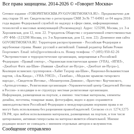
Все права защищены. 2014-2026 © «Говорит Москва»
Сетевое издание «ГОВОРИТМОСКВА.РУ/GOVORITMOSKVA.RU». Предназначено для
лиц старше 16 лет. Свидетельство о регистрации СМИ Эл № 77-64961 от 04 марта 2016
года выдано Федеральной службой по надзору в сфере связи, информационных
технологий и массовых коммуникаций (Роскомнадзор). Адрес: 123298, Москва, ул. 3-я
Хорошевская, дом 12, пом. 22. Учредитель Общество с ограниченной ответственностью
«РУ ФМ» (123298 Москва, ул. 3-я Хорошевская, дом 12, пом. 22). Доменное имя сайта
GOVORITMOSKVA.RU. Территория распространения – Российская Федерация и
зарубежные страны. Языки: русский и английский. Главный редактор Бабаян Роман
Георгиевич. Email: info@govoritmoskva.ru. Номер телефона: +7 (495) 950-62-26
*Экстремистские и террористические организации, запрещенные в Российской
Федерации: «Правый сектор», «Украинская повстанческая армия» (УПА), «ИГИЛ»,
«Джабхат Фатх аш-Шам» (бывшая «Джабхат ан-Нусра», «Джебхат ан-Нусра»),
Коалиция исламских группировок «Хайят Тахрир аш-Шам», Национал-Большевистская
партия, «Аль-Каида», «УНА-УНСО», «Талибан», «Меджлис крымско-татарского
народа», «Свидетели Иеговы», «Мизантропик Дивижн», «Братство» Корчинского,
«Артподготовка», Религиозная организация «Управленческий центр Свидетелей Иеговы
в России» и входящие в ее структуру местные религиозные организации.
Информация, размещенная на портале, а именно: текстовые материалы, элементы
дизайна, логотипы, товарные знаки, фотографии, видео и аудио охраняются
законодательством Российской Федерации и международными нормами права и не
могут быть использованы без разрешения правообладателей. Согласно ст.ст. 1274,1275
ГК РФ, при любом использовании материалов, размещенных на портале, в том числе
цитировании, активная гиперссылка на материал является обязательной. Мнение
редакции может не совпадать с мнением отдельных авторов и колумнистов.
Сообщение отправлено