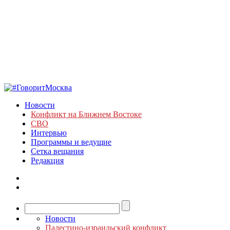
Новости
Конфликт на Ближнем Востоке
СВО
Интервью
Программы и ведущие
Сетка вещания
Редакция
Новости
Палестино-израильский конфликт