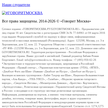
Наши слушатели
Все права защищены. 2014-2026 © «Говорит Москва»
Сетевое издание «ГОВОРИТМОСКВА.РУ/GOVORITMOSKVA.RU». Предназначено для
лиц старше 16 лет. Свидетельство о регистрации СМИ Эл № 77-64961 от 04 марта 2016
года выдано Федеральной службой по надзору в сфере связи, информационных
технологий и массовых коммуникаций (Роскомнадзор). Адрес: 123298, Москва, ул. 3-я
Хорошевская, дом 12, пом. 22. Учредитель Общество с ограниченной ответственностью
«РУ ФМ» (123298 Москва, ул. 3-я Хорошевская, дом 12, пом. 22). Доменное имя сайта
GOVORITMOSKVA.RU. Территория распространения – Российская Федерация и
зарубежные страны. Языки: русский и английский. Главный редактор Бабаян Роман
Георгиевич. Email: info@govoritmoskva.ru. Номер телефона: +7 (495) 950-62-26
*Экстремистские и террористические организации, запрещенные в Российской
Федерации: «Правый сектор», «Украинская повстанческая армия» (УПА), «ИГИЛ»,
«Джабхат Фатх аш-Шам» (бывшая «Джабхат ан-Нусра», «Джебхат ан-Нусра»),
Коалиция исламских группировок «Хайят Тахрир аш-Шам», Национал-Большевистская
партия, «Аль-Каида», «УНА-УНСО», «Талибан», «Меджлис крымско-татарского
народа», «Свидетели Иеговы», «Мизантропик Дивижн», «Братство» Корчинского,
«Артподготовка», Религиозная организация «Управленческий центр Свидетелей Иеговы
в России» и входящие в ее структуру местные религиозные организации.
Информация, размещенная на портале, а именно: текстовые материалы, элементы
дизайна, логотипы, товарные знаки, фотографии, видео и аудио охраняются
законодательством Российской Федерации и международными нормами права и не
могут быть использованы без разрешения правообладателей. Согласно ст.ст. 1274,1275