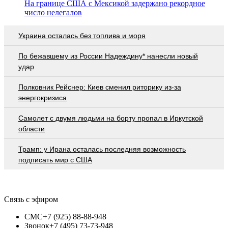
На границе США с Мексикой задержано рекордное
число нелегалов
Украина осталась без топлива и моря
По бежавшему из России Надеждину* нанесли новый
удар
Полковник Рейснер: Киев сменил риторику из-за
энергокризиса
Самолет с двумя людьми на борту пропал в Иркутской
области
Трамп: у Ирана осталась последняя возможность
подписать мир с США
Связь с эфиром
СМС
+7 (925) 88-88-948
Звонок
+7 (495) 73-73-948