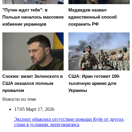
"Путин ждет тебя": в
Медведев назвал
Польше началось массовое
единственный способ
избиение украинцев
сохранить РФ
Соскин: визит Зеленского в
США: Иран готовит 100-
США оказался полным
тысячную армию для
провалом
Украины
Новости по теме
17:05
Март 17, 2026
Эксперт объяснил отсутствие помощи Кубе от других
стран в условиях энергокризиса