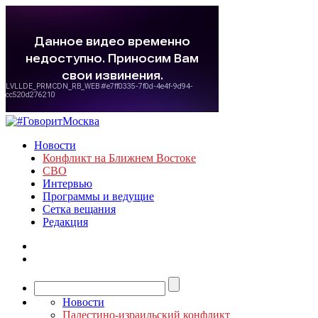
Новости
Конфликт на Ближнем Востоке
СВО
Интервью
Программы и ведущие
Сетка вещания
Редакция
Новости
Палестино-израильский конфликт