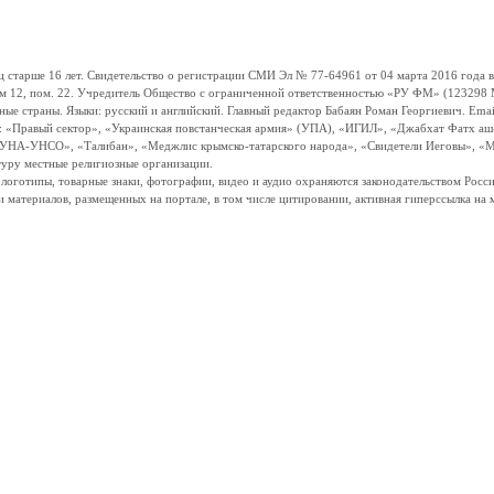
ше 16 лет. Свидетельство о регистрации СМИ Эл № 77-64961 от 04 марта 2016 года вы
ом 12, пом. 22. Учредитель Общество с ограниченной ответственностью «РУ ФМ» (123298 Мо
траны. Языки: русский и английский. Главный редактор Бабаян Роман Георгиевич. Email:
и: «Правый сектор», «Украинская повстанческая армия» (УПА), «ИГИЛ», «Джабхат Фатх а
«УНА-УНСО», «Талибан», «Меджлис крымско-татарского народа», «Свидетели Иеговы», «М
туру местные религиозные организации.
, логотипы, товарные знаки, фотографии, видео и аудио охраняются законодательством Ро
и материалов, размещенных на портале, в том числе цитировании, активная гиперссылка на 