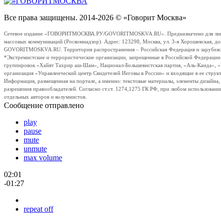
Все права защищены. 2014-2026 © «Говорит Москва»
Сетевое издание «ГОВОРИТМОСКВА.РУ/GOVORITMOSKVA.RU». Предназначено для лиц стар
массовых коммуникаций (Роскомнадзор). Адрес: 123298, Москва, ул. 3-я Хорошевская, д
GOVORITMOSKVA.RU. Территория распространения – Российская Федерация и зарубежные с
*Экстремистские и террористические организации, запрещенные в Российской Федераци
группировок «Хайят Тахрир аш-Шам», Национал-Большевистская партия, «Аль-Каида», 
организация «Управленческий центр Свидетелей Иеговы в России» и входящие в ее струк
Информация, размещенная на портале, а именно: текстовые материалы, элементы дизайна
разрешения правообладателей. Согласно ст.ст. 1274,1275 ГК РФ, при любом использовани
отдельных авторов и колумнистов.
Сообщение отправлено
play
pause
mute
unmute
max volume
02:01
-01:27
repeat off