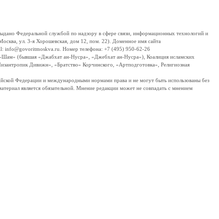
дано Федеральной службой по надзору в сфере связи, информационных технологий и
сква, ул. 3-я Хорошевская, дом 12, пом. 22). Доменное имя сайта
 info@govoritmoskva.ru. Номер телефона: +7 (495) 950-62-26
ш-Шам» (бывшая «Джабхат ан-Нусра», «Джебхат ан-Нусра»), Коалиция исламских
изантропик Дивижн», «Братство» Корчинского, «Артподготовка», Религиозная
ссийской Федерации и международными нормами права и не могут быть использованы без
материал является обязательной. Мнение редакции может не совпадать с мнением