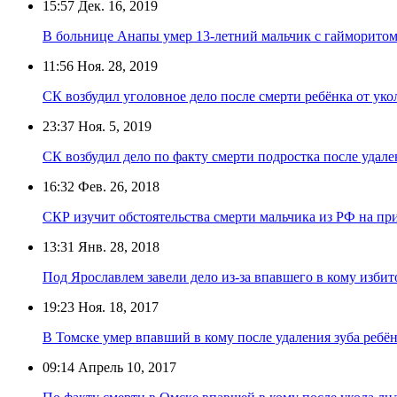
15:57
Дек. 16, 2019
В больнице Анапы умер 13-летний мальчик с гайморито
11:56
Ноя. 28, 2019
СК возбудил уголовное дело после смерти ребёнка от уко
23:37
Ноя. 5, 2019
СК возбудил дело по факту смерти подростка после удале
16:32
Фев. 26, 2018
СКР изучит обстоятельства смерти мальчика из РФ на при
13:31
Янв. 28, 2018
Под Ярославлем завели дело из-за впавшего в кому избит
19:23
Ноя. 18, 2017
В Томске умер впавший в кому после удаления зуба ребё
09:14
Апрель 10, 2017