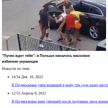
"Путин ждет тебя": в Польше началось массовое
избиение украинцев
Новости по теме
14:54
Дек. 16, 2022
В Подмосковье умер впавший в кому три года назад шес
12:55
Апрель 8, 2021
В Подмосковье врач умершей после подтяжки лица женщ