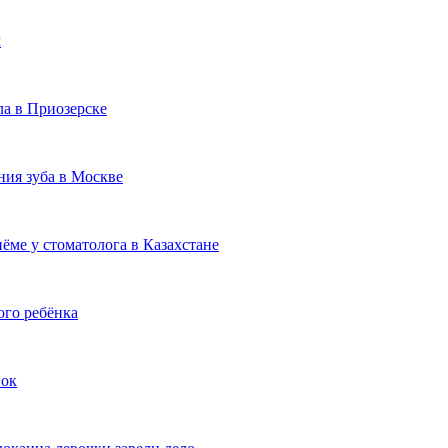
м
ла в Приозерске
ния зуба в Москве
ёме у стоматолога в Казахстане
ого ребёнка
нок