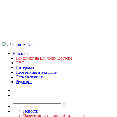
Новости
Конфликт на Ближнем Востоке
СВО
Интервью
Программы и ведущие
Сетка вещания
Редакция
Новости
Палестино-израильский конфликт