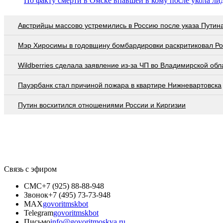
По факту смерти в Омске впавшей в кому после укола ли
Австрийцы массово устремились в Россию после указа Путин
Мэр Хиросимы в годовщину бомбардировки раскритиковал Р
Wildberries cделала заявление из-за ЧП во Владимирской обл
Пауэрбанк стал причиной пожара в квартире Нижневартовска
Путин восхитился отношениями России и Киргизии
Связь с эфиром
СМС
+7 (925) 88-88-948
Звонок
+7 (495) 73-73-948
MAX
govoritmskbot
Telegram
govoritmskbot
Письмо
info@govoritmoskva.ru