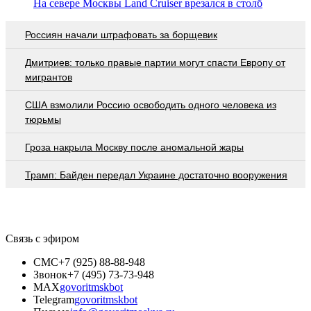
На севере Москвы Land Cruiser врезался в столб
Россиян начали штрафовать за борщевик
Дмитриев: только правые партии могут спасти Европу от
мигрантов
США взмолили Россию освободить одного человека из
тюрьмы
Гроза накрыла Москву после аномальной жары
Трамп: Байден передал Украине достаточно вооружения
Связь с эфиром
СМС
+7 (925) 88-88-948
Звонок
+7 (495) 73-73-948
MAX
govoritmskbot
Telegram
govoritmskbot