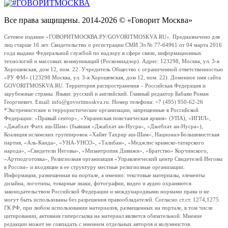
Все права защищены. 2014-2026 © «Говорит Москва»
Сетевое издание «ГОВОРИТМОСКВА.РУ/GOVORITMOSKVA.RU». Предназначено для
лиц старше 16 лет. Свидетельство о регистрации СМИ Эл № 77-64961 от 04 марта 2016
года выдано Федеральной службой по надзору в сфере связи, информационных
технологий и массовых коммуникаций (Роскомнадзор). Адрес: 123298, Москва, ул. 3-я
Хорошевская, дом 12, пом. 22. Учредитель Общество с ограниченной ответственностью
«РУ ФМ» (123298 Москва, ул. 3-я Хорошевская, дом 12, пом. 22). Доменное имя сайта
GOVORITMOSKVA.RU. Территория распространения – Российская Федерация и
зарубежные страны. Языки: русский и английский. Главный редактор Бабаян Роман
Георгиевич. Email: info@govoritmoskva.ru. Номер телефона: +7 (495) 950-62-26
*Экстремистские и террористические организации, запрещенные в Российской
Федерации: «Правый сектор», «Украинская повстанческая армия» (УПА), «ИГИЛ»,
«Джабхат Фатх аш-Шам» (бывшая «Джабхат ан-Нусра», «Джебхат ан-Нусра»),
Коалиция исламских группировок «Хайят Тахрир аш-Шам», Национал-Большевистская
партия, «Аль-Каида», «УНА-УНСО», «Талибан», «Меджлис крымско-татарского
народа», «Свидетели Иеговы», «Мизантропик Дивижн», «Братство» Корчинского,
«Артподготовка», Религиозная организация «Управленческий центр Свидетелей Иеговы
в России» и входящие в ее структуру местные религиозные организации.
Информация, размещенная на портале, а именно: текстовые материалы, элементы
дизайна, логотипы, товарные знаки, фотографии, видео и аудио охраняются
законодательством Российской Федерации и международными нормами права и не
могут быть использованы без разрешения правообладателей. Согласно ст.ст. 1274,1275
ГК РФ, при любом использовании материалов, размещенных на портале, в том числе
цитировании, активная гиперссылка на материал является обязательной. Мнение
редакции может не совпадать с мнением отдельных авторов и колумнистов.