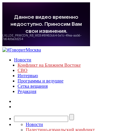
Новости
Конфликт на Ближнем Востоке
СВО
Интервью
Программы и ведущие
Сетка вещания
Редакция
Новости
Палестино-израильский конфликт