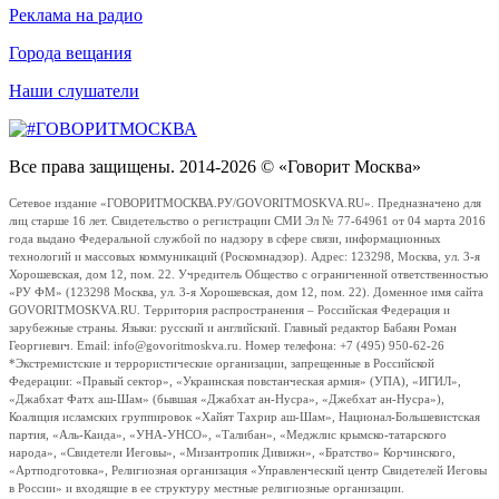
Реклама на радио
Города вещания
Наши слушатели
Все права защищены. 2014-2026 © «Говорит Москва»
Сетевое издание «ГОВОРИТМОСКВА.РУ/GOVORITMOSKVA.RU». Предназначено для
лиц старше 16 лет. Свидетельство о регистрации СМИ Эл № 77-64961 от 04 марта 2016
года выдано Федеральной службой по надзору в сфере связи, информационных
технологий и массовых коммуникаций (Роскомнадзор). Адрес: 123298, Москва, ул. 3-я
Хорошевская, дом 12, пом. 22. Учредитель Общество с ограниченной ответственностью
«РУ ФМ» (123298 Москва, ул. 3-я Хорошевская, дом 12, пом. 22). Доменное имя сайта
GOVORITMOSKVA.RU. Территория распространения – Российская Федерация и
зарубежные страны. Языки: русский и английский. Главный редактор Бабаян Роман
Георгиевич. Email: info@govoritmoskva.ru. Номер телефона: +7 (495) 950-62-26
*Экстремистские и террористические организации, запрещенные в Российской
Федерации: «Правый сектор», «Украинская повстанческая армия» (УПА), «ИГИЛ»,
«Джабхат Фатх аш-Шам» (бывшая «Джабхат ан-Нусра», «Джебхат ан-Нусра»),
Коалиция исламских группировок «Хайят Тахрир аш-Шам», Национал-Большевистская
партия, «Аль-Каида», «УНА-УНСО», «Талибан», «Меджлис крымско-татарского
народа», «Свидетели Иеговы», «Мизантропик Дивижн», «Братство» Корчинского,
«Артподготовка», Религиозная организация «Управленческий центр Свидетелей Иеговы
в России» и входящие в ее структуру местные религиозные организации.