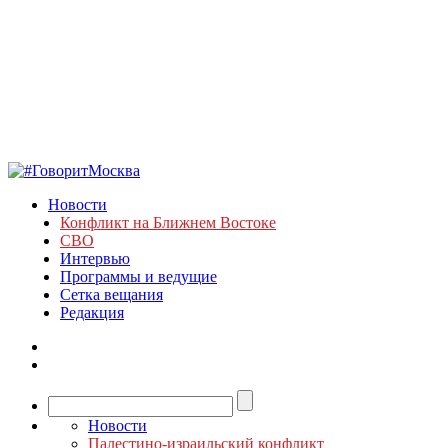
Новости
Конфликт на Ближнем Востоке
СВО
Интервью
Программы и ведущие
Сетка вещания
Редакция
Новости
Палестино-израильский конфликт