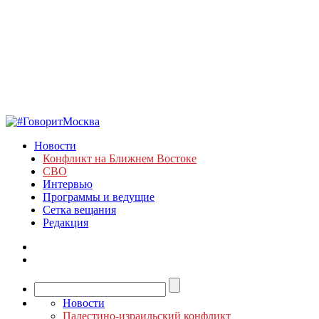
Новости
Конфликт на Ближнем Востоке
СВО
Интервью
Программы и ведущие
Сетка вещания
Редакция
Новости
Палестино-израильский конфликт