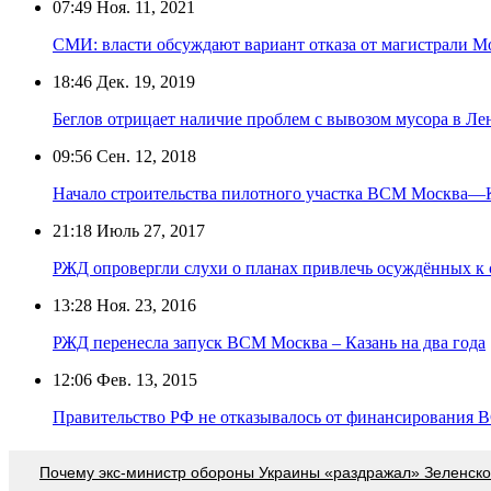
07:49
Ноя. 11, 2021
СМИ: власти обсуждают вариант отказа от магистрали М
18:46
Дек. 19, 2019
Беглов отрицает наличие проблем с вывозом мусора в Ле
09:56
Сен. 12, 2018
Начало строительства пилотного участка ВСМ Москва—Ка
21:18
Июль 27, 2017
РЖД опровергли слухи о планах привлечь осуждённых 
13:28
Ноя. 23, 2016
РЖД перенесла запуск ВСМ Москва – Казань на два года
12:06
Фев. 13, 2015
Правительство РФ не отказывалось от финансирования 
Почему экс-министр обороны Украины «раздражал» Зеленско