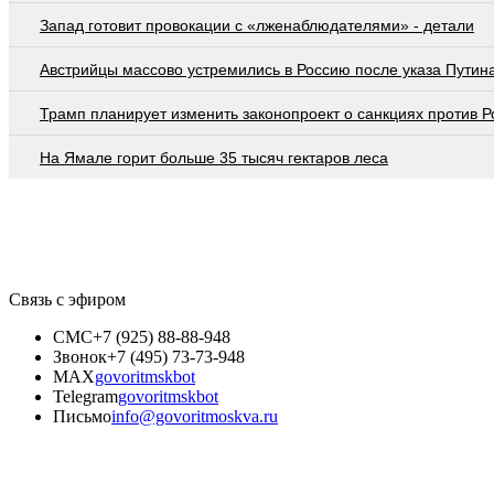
Запад готовит провокации с «лженаблюдателями» - детали
Австрийцы массово устремились в Россию после указа Путин
Трамп планирует изменить законопроект о санкциях против Р
На Ямале горит больше 35 тысяч гектаров леса
Связь с эфиром
СМС
+7 (925) 88-88-948
Звонок
+7 (495) 73-73-948
MAX
govoritmskbot
Telegram
govoritmskbot
Письмо
info@govoritmoskva.ru