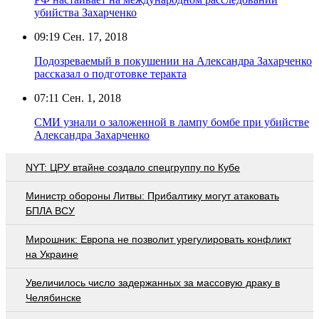
убийства Захарченко
09:19
Сен. 17, 2018
Подозреваемый в покушении на Александра Захарченко
рассказал о подготовке теракта
07:11
Сен. 1, 2018
СМИ узнали о заложенной в лампу бомбе при убийстве
Александра Захарченко
NYT: ЦРУ втайне создало спецгруппу по Кубе
Министр обороны Литвы: Прибалтику могут атаковать
БПЛА ВСУ
Мирошник: Европа не позволит урегулировать конфликт
на Украине
Увеличилось число задержанных за массовую драку в
Челябинске