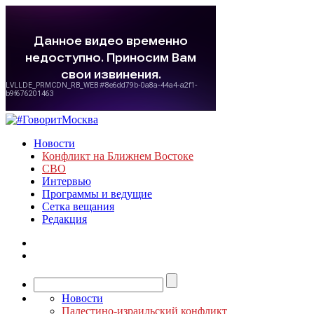
Новости
Конфликт на Ближнем Востоке
СВО
Интервью
Программы и ведущие
Сетка вещания
Редакция
Новости
Палестино-израильский конфликт