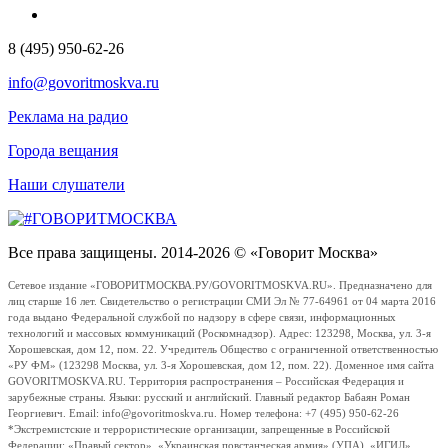
8 (495) 950-62-26
info@govoritmoskva.ru
Реклама на радио
Города вещания
Наши слушатели
Все права защищены. 2014-2026 © «Говорит Москва»
Сетевое издание «ГОВОРИТМОСКВА.РУ/GOVORITMOSKVA.RU». Предназначено для
лиц старше 16 лет. Свидетельство о регистрации СМИ Эл № 77-64961 от 04 марта 2016
года выдано Федеральной службой по надзору в сфере связи, информационных
технологий и массовых коммуникаций (Роскомнадзор). Адрес: 123298, Москва, ул. 3-я
Хорошевская, дом 12, пом. 22. Учредитель Общество с ограниченной ответственностью
«РУ ФМ» (123298 Москва, ул. 3-я Хорошевская, дом 12, пом. 22). Доменное имя сайта
GOVORITMOSKVA.RU. Территория распространения – Российская Федерация и
зарубежные страны. Языки: русский и английский. Главный редактор Бабаян Роман
Георгиевич. Email: info@govoritmoskva.ru. Номер телефона: +7 (495) 950-62-26
*Экстремистские и террористические организации, запрещенные в Российской
Федерации: «Правый сектор», «Украинская повстанческая армия» (УПА), «ИГИЛ»,