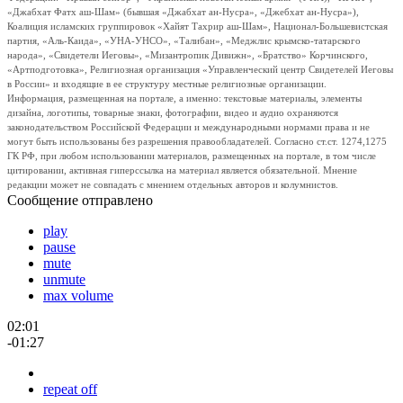
«Джабхат Фатх аш-Шам» (бывшая «Джабхат ан-Нусра», «Джебхат ан-Нусра»),
Коалиция исламских группировок «Хайят Тахрир аш-Шам», Национал-Большевистская
партия, «Аль-Каида», «УНА-УНСО», «Талибан», «Меджлис крымско-татарского
народа», «Свидетели Иеговы», «Мизантропик Дивижн», «Братство» Корчинского,
«Артподготовка», Религиозная организация «Управленческий центр Свидетелей Иеговы
в России» и входящие в ее структуру местные религиозные организации.
Информация, размещенная на портале, а именно: текстовые материалы, элементы
дизайна, логотипы, товарные знаки, фотографии, видео и аудио охраняются
законодательством Российской Федерации и международными нормами права и не
могут быть использованы без разрешения правообладателей. Согласно ст.ст. 1274,1275
ГК РФ, при любом использовании материалов, размещенных на портале, в том числе
цитировании, активная гиперссылка на материал является обязательной. Мнение
редакции может не совпадать с мнением отдельных авторов и колумнистов.
Сообщение отправлено
play
pause
mute
unmute
max volume
02:01
-01:27
repeat off