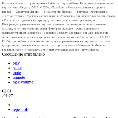
Коалиция исламских группировок «Хайят Тахрир аш-Шам», Национал-Большевистская
партия, «Аль-Каида», «УНА-УНСО», «Талибан», «Меджлис крымско-татарского
народа», «Свидетели Иеговы», «Мизантропик Дивижн», «Братство» Корчинского,
«Артподготовка», Религиозная организация «Управленческий центр Свидетелей Иеговы
в России» и входящие в ее структуру местные религиозные организации.
Информация, размещенная на портале, а именно: текстовые материалы, элементы
дизайна, логотипы, товарные знаки, фотографии, видео и аудио охраняются
законодательством Российской Федерации и международными нормами права и не
могут быть использованы без разрешения правообладателей. Согласно ст.ст. 1274,1275
ГК РФ, при любом использовании материалов, размещенных на портале, в том числе
цитировании, активная гиперссылка на материал является обязательной. Мнение
редакции может не совпадать с мнением отдельных авторов и колумнистов.
Сообщение отправлено
play
pause
mute
unmute
max volume
02:01
-01:27
repeat off