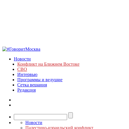
Новости
Конфликт на Ближнем Востоке
СВО
Интервью
Программы и ведущие
Сетка вещания
Редакция
Новости
Палестино-израильский конфликт