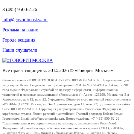
8 (495) 950-62-26
info@govoritmoskva.ru
Реклама на радио
Города вещания
Наши слушатели
Все права защищены. 2014-2026 © «Говорит Москва»
Сетевое издание «ГОВОРИТМОСКВА.РУ/GOVORITMOSKVA.RU». Предназначено для
лиц старше 16 лет. Свидетельство о регистрации СМИ Эл № 77-64961 от 04 марта 2016
года выдано Федеральной службой по надзору в сфере связи, информационных
технологий и массовых коммуникаций (Роскомнадзор). Адрес: 123298, Москва, ул. 3-я
Хорошевская, дом 12, пом. 22. Учредитель Общество с ограниченной ответственностью
«РУ ФМ» (123298 Москва, ул. 3-я Хорошевская, дом 12, пом. 22). Доменное имя сайта
GOVORITMOSKVA.RU. Территория распространения – Российская Федерация и
зарубежные страны. Языки: русский и английский. Главный редактор Бабаян Роман
Георгиевич. Email: info@govoritmoskva.ru. Номер телефона: +7 (495) 950-62-26
*Экстремистские и террористические организации, запрещенные в Российской
Федерации: «Правый сектор», «Украинская повстанческая армия» (УПА), «ИГИЛ»,
«Джабхат Фатх аш-Шам» (бывшая «Джабхат ан-Нусра», «Джебхат ан-Нусра»),