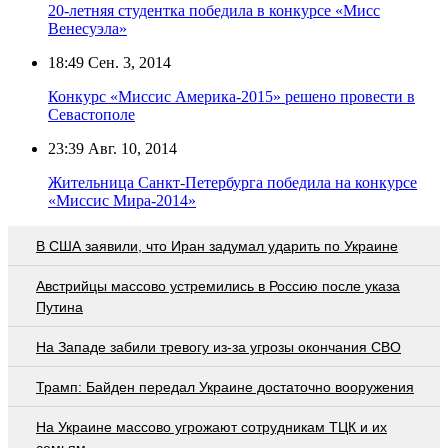
20-летняя студентка победила в конкурсе «Мисс
Венесуэла»
18:49
Сен. 3, 2014
Конкурс «Миссис Америка-2015» решено провести в
Севастополе
23:39
Авг. 10, 2014
Жительница Санкт-Петербурга победила на конкурсе
«Миссис Мира-2014»
В США заявили, что Иран задумал ударить по Украине
Австрийцы массово устремились в Россию после указа
Путина
На Западе забили тревогу из-за угрозы окончания СВО
Трамп: Байден передал Украине достаточно вооружения
На Украине массово угрожают сотрудникам ТЦК и их
семьям