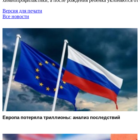
химиопрофилактики, а после рождения ребёнка уклоняются от о
Версия для печати
Все новости
Европа потеряла триллионы: анализ последствий