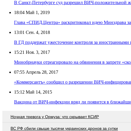
В Санкт-Петербурге суд разрешил ВИЧ-положительной 
18:04
Май 1, 2019
Глава «СПИД.Центра» раскритиковал идею Минздрава за
13:01
Сен. 4, 2018
В ГД поддержат ужесточение контроля за иностранными
15:21
Ноя. 3, 2017
Минобрнауки отреагировало на обвинения в запрете «ск
07:55
Апрель 28, 2017
«Коммерсантъ» сообщил о разрешении ВИЧ-инфицирова
15:12
Май 14, 2015
Вакцина от ВИЧ-инфекции вряд ли появится в ближайши
Ночная тревога у Ормуза: что скрывает КСИР
ВС РФ сбили свыше тысячи украинских дронов за сутки