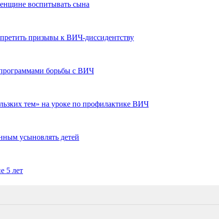
женщине воспитывать сына
претить призывы к ВИЧ-диссидентству
 программами борьбы с ВИЧ
ользких тем» на уроке по профилактике ВИЧ
нным усыновлять детей
е 5 лет