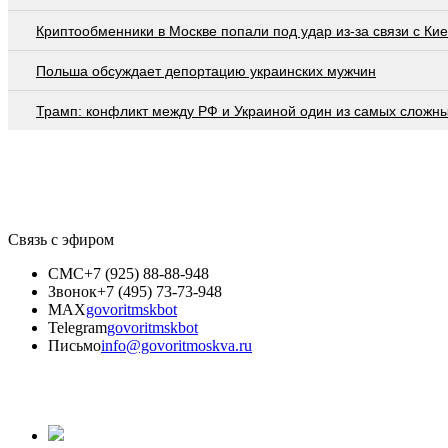
Криптообменники в Москве попали под удар из-за связи с Ки
Польша обсуждает депортацию украинских мужчин
Трамп: конфликт между РФ и Украиной один из самых сложн
Связь с эфиром
СМС
+7 (925) 88-88-948
Звонок
+7 (495) 73-73-948
MAX
govoritmskbot
Telegram
govoritmskbot
Письмо
info@govoritmoskva.ru