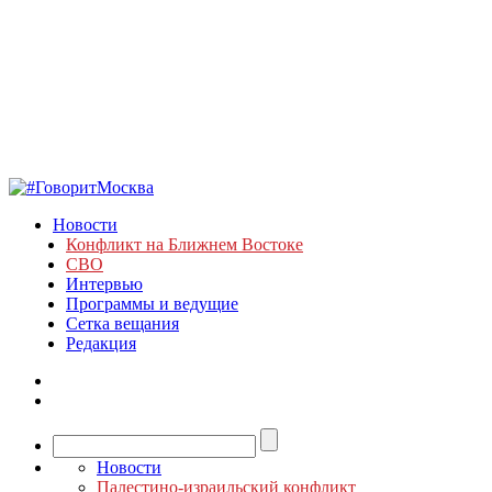
Новости
Конфликт на Ближнем Востоке
СВО
Интервью
Программы и ведущие
Сетка вещания
Редакция
Новости
Палестино-израильский конфликт