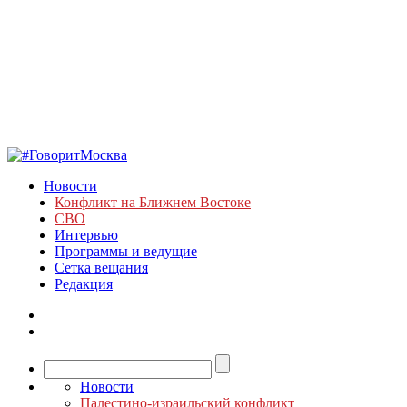
Новости
Конфликт на Ближнем Востоке
СВО
Интервью
Программы и ведущие
Сетка вещания
Редакция
Новости
Палестино-израильский конфликт