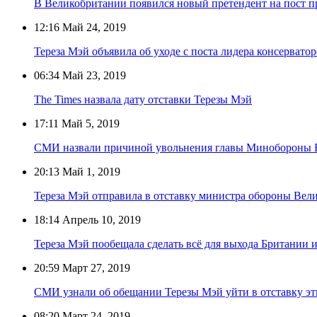
В Великобритании появился новый претендент на пост п
12:16
Май 24, 2019
Тереза Мэй объявила об уходе с поста лидера консервато
06:34
Май 23, 2019
The Times назвала дату отставки Терезы Мэй
17:11
Май 5, 2019
СМИ назвали причиной увольнения главы Минобороны Бр
20:13
Май 1, 2019
Тереза Мэй отправила в отставку министра обороны Вел
18:14
Апрель 10, 2019
Тереза Мэй пообещала сделать всё для выхода Британии 
20:59
Март 27, 2019
СМИ узнали об обещании Терезы Мэй уйти в отставку эт
08:20
Март 24, 2019