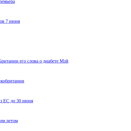
ремьера
ров 7 июня
итании его слова о диабете Мэй
икобритании
из ЕС до 30 июня
им летом