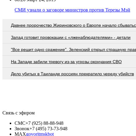
СМИ узнали о заговоре министров против Терезы Мэй
Давнее пророчество Жириновского о Европе начало сбывать
Запад готовит провокации с «лженаблюдателями» - детали
"Все решит одно сражение". Зеленский открыл страшную пра
На Западе забили тревогу из-за угрозы окончания СВО
Дело убитых в Таиланде россиян прекратило череду убийств
Связь с эфиром
СМС
+7 (925) 88-88-948
Звонок
+7 (495) 73-73-948
MAX
govoritmskbot