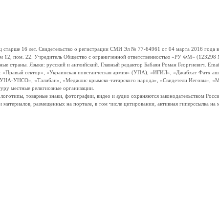
ше 16 лет. Свидетельство о регистрации СМИ Эл № 77-64961 от 04 марта 2016 года вы
ом 12, пом. 22. Учредитель Общество с ограниченной ответственностью «РУ ФМ» (123298 Мо
траны. Языки: русский и английский. Главный редактор Бабаян Роман Георгиевич. Email:
и: «Правый сектор», «Украинская повстанческая армия» (УПА), «ИГИЛ», «Джабхат Фатх а
«УНА-УНСО», «Талибан», «Меджлис крымско-татарского народа», «Свидетели Иеговы», «М
туру местные религиозные организации.
, логотипы, товарные знаки, фотографии, видео и аудио охраняются законодательством Ро
и материалов, размещенных на портале, в том числе цитировании, активная гиперссылка на 