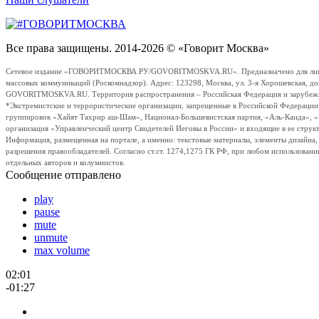
Все права защищены. 2014-2026 © «Говорит Москва»
Сетевое издание «ГОВОРИТМОСКВА.РУ/GOVORITMOSKVA.RU». Предназначено для лиц стар
массовых коммуникаций (Роскомнадзор). Адрес: 123298, Москва, ул. 3-я Хорошевская, д
GOVORITMOSKVA.RU. Территория распространения – Российская Федерация и зарубежные с
*Экстремистские и террористические организации, запрещенные в Российской Федераци
группировок «Хайят Тахрир аш-Шам», Национал-Большевистская партия, «Аль-Каида», 
организация «Управленческий центр Свидетелей Иеговы в России» и входящие в ее струк
Информация, размещенная на портале, а именно: текстовые материалы, элементы дизайна
разрешения правообладателей. Согласно ст.ст. 1274,1275 ГК РФ, при любом использовани
отдельных авторов и колумнистов.
Сообщение отправлено
play
pause
mute
unmute
max volume
02:01
-01:27