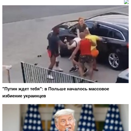
"Путин ждет тебя": в Польше началось массовое
избиение украинцев