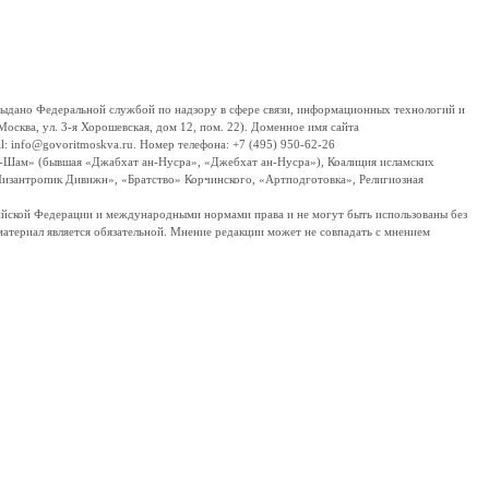
дано Федеральной службой по надзору в сфере связи, информационных технологий и
сква, ул. 3-я Хорошевская, дом 12, пом. 22). Доменное имя сайта
 info@govoritmoskva.ru. Номер телефона: +7 (495) 950-62-26
ш-Шам» (бывшая «Джабхат ан-Нусра», «Джебхат ан-Нусра»), Коалиция исламских
изантропик Дивижн», «Братство» Корчинского, «Артподготовка», Религиозная
ссийской Федерации и международными нормами права и не могут быть использованы без
материал является обязательной. Мнение редакции может не совпадать с мнением