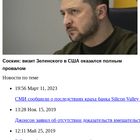
Соскин: визит Зеленского в США оказался полным
провалом
Новости по теме
19:56
Март 11, 2023
СМИ сообщили о последствиях краха банка Silicon Valley
13:28
Ноя. 15, 2019
Джонсон заявил об отсутствии доказательств вмешатель
12:11
Май 25, 2019