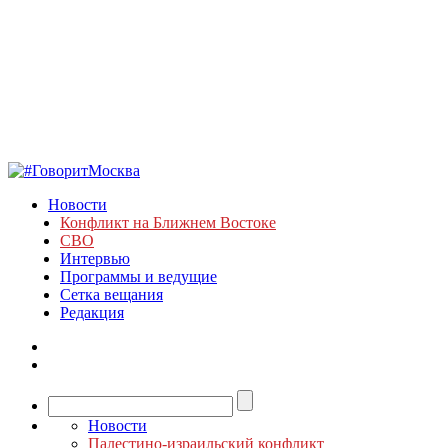
Новости
Конфликт на Ближнем Востоке
СВО
Интервью
Программы и ведущие
Сетка вещания
Редакция
Новости
Палестино-израильский конфликт