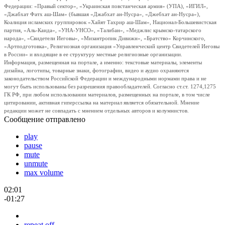
Федерации: «Правый сектор», «Украинская повстанческая армия» (УПА), «ИГИЛ»,
«Джабхат Фатх аш-Шам» (бывшая «Джабхат ан-Нусра», «Джебхат ан-Нусра»),
Коалиция исламских группировок «Хайят Тахрир аш-Шам», Национал-Большевистская
партия, «Аль-Каида», «УНА-УНСО», «Талибан», «Меджлис крымско-татарского
народа», «Свидетели Иеговы», «Мизантропик Дивижн», «Братство» Корчинского,
«Артподготовка», Религиозная организация «Управленческий центр Свидетелей Иеговы
в России» и входящие в ее структуру местные религиозные организации.
Информация, размещенная на портале, а именно: текстовые материалы, элементы
дизайна, логотипы, товарные знаки, фотографии, видео и аудио охраняются
законодательством Российской Федерации и международными нормами права и не
могут быть использованы без разрешения правообладателей. Согласно ст.ст. 1274,1275
ГК РФ, при любом использовании материалов, размещенных на портале, в том числе
цитировании, активная гиперссылка на материал является обязательной. Мнение
редакции может не совпадать с мнением отдельных авторов и колумнистов.
Сообщение отправлено
play
pause
mute
unmute
max volume
02:01
-01:27
repeat off