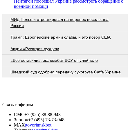
Пентагон пообещал Украине рассмотреть обращение о
военной помощи
МИД Польши отреагировал на перенос посольства
России
Трамп: Европейские армии слабы, и это позор США
Акции «Русагро» рухнули
«Все оставили»: экс-комбат ВСУ о Гуляйполе
Шведский суд одобрил передачу сухогруза Caffa Украине
Связь с эфиром
СМС
+7 (925) 88-88-948
Звонок
+7 (495) 73-73-948
MAX
govoritmskbot