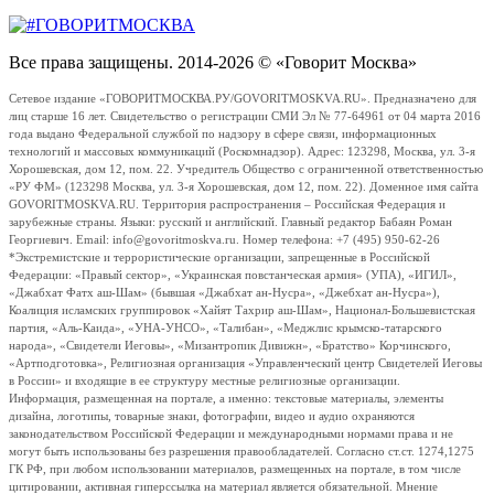
Все права защищены. 2014-2026 © «Говорит Москва»
Сетевое издание «ГОВОРИТМОСКВА.РУ/GOVORITMOSKVA.RU». Предназначено для
лиц старше 16 лет. Свидетельство о регистрации СМИ Эл № 77-64961 от 04 марта 2016
года выдано Федеральной службой по надзору в сфере связи, информационных
технологий и массовых коммуникаций (Роскомнадзор). Адрес: 123298, Москва, ул. 3-я
Хорошевская, дом 12, пом. 22. Учредитель Общество с ограниченной ответственностью
«РУ ФМ» (123298 Москва, ул. 3-я Хорошевская, дом 12, пом. 22). Доменное имя сайта
GOVORITMOSKVA.RU. Территория распространения – Российская Федерация и
зарубежные страны. Языки: русский и английский. Главный редактор Бабаян Роман
Георгиевич. Email: info@govoritmoskva.ru. Номер телефона: +7 (495) 950-62-26
*Экстремистские и террористические организации, запрещенные в Российской
Федерации: «Правый сектор», «Украинская повстанческая армия» (УПА), «ИГИЛ»,
«Джабхат Фатх аш-Шам» (бывшая «Джабхат ан-Нусра», «Джебхат ан-Нусра»),
Коалиция исламских группировок «Хайят Тахрир аш-Шам», Национал-Большевистская
партия, «Аль-Каида», «УНА-УНСО», «Талибан», «Меджлис крымско-татарского
народа», «Свидетели Иеговы», «Мизантропик Дивижн», «Братство» Корчинского,
«Артподготовка», Религиозная организация «Управленческий центр Свидетелей Иеговы
в России» и входящие в ее структуру местные религиозные организации.
Информация, размещенная на портале, а именно: текстовые материалы, элементы
дизайна, логотипы, товарные знаки, фотографии, видео и аудио охраняются
законодательством Российской Федерации и международными нормами права и не
могут быть использованы без разрешения правообладателей. Согласно ст.ст. 1274,1275
ГК РФ, при любом использовании материалов, размещенных на портале, в том числе
цитировании, активная гиперссылка на материал является обязательной. Мнение