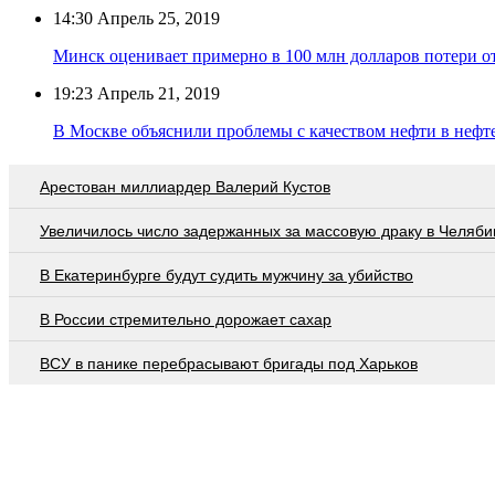
14:30
Апрель 25, 2019
Минск оценивает примерно в 100 млн долларов потери о
19:23
Апрель 21, 2019
В Москве объяснили проблемы с качеством нефти в неф
Арестован миллиардер Валерий Кустов
Увеличилось число задержанных за массовую драку в Челяби
В Екатеринбурге будут судить мужчину за убийство
В России стремительно дорожает сахар
ВСУ в панике перебрасывают бригады под Харьков