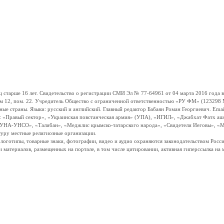
ше 16 лет. Свидетельство о регистрации СМИ Эл № 77-64961 от 04 марта 2016 года вы
ом 12, пом. 22. Учредитель Общество с ограниченной ответственностью «РУ ФМ» (123298 Мо
траны. Языки: русский и английский. Главный редактор Бабаян Роман Георгиевич. Email:
и: «Правый сектор», «Украинская повстанческая армия» (УПА), «ИГИЛ», «Джабхат Фатх а
«УНА-УНСО», «Талибан», «Меджлис крымско-татарского народа», «Свидетели Иеговы», «М
туру местные религиозные организации.
, логотипы, товарные знаки, фотографии, видео и аудио охраняются законодательством Ро
и материалов, размещенных на портале, в том числе цитировании, активная гиперссылка на 