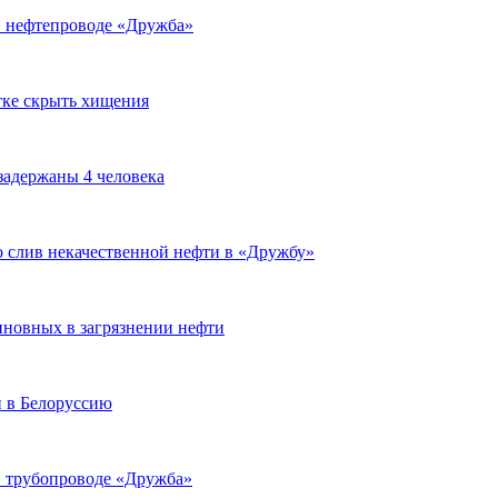
 в нефтепроводе «Дружба»
тке скрыть хищения
задержаны 4 человека
 слив некачественной нефти в «Дружбу»
иновных в загрязнении нефти
и в Белоруссию
в трубопроводе «Дружба»