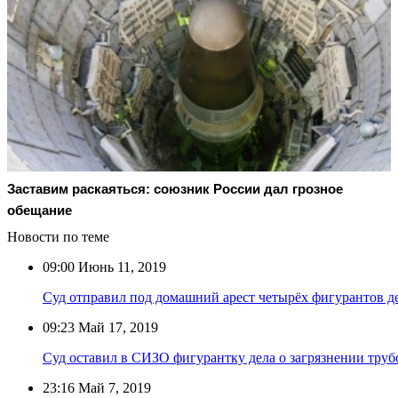
Заставим раскаяться: союзник России дал грозное
обещание
Новости по теме
09:00
Июнь 11, 2019
Суд отправил под домашний арест четырёх фигурантов де
09:23
Май 17, 2019
Суд оставил в СИЗО фигурантку дела о загрязнении тру
23:16
Май 7, 2019