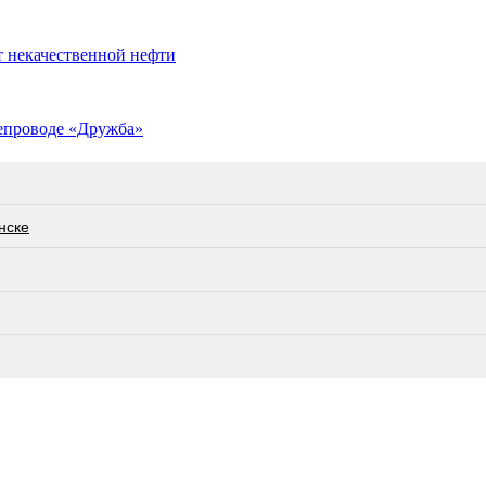
т некачественной нефти
тепроводе «Дружба»
нске