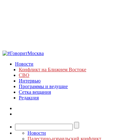
Новости
Конфликт на Ближнем Востоке
СВО
Интервью
Программы и ведущие
Сетка вещания
Редакция
Новости
Палестино-израильский конфликт