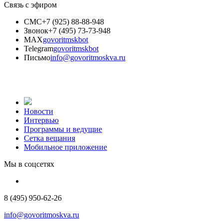
Связь с эфиром
СМС
+7 (925) 88-88-948
Звонок
+7 (495) 73-73-948
MAX
govoritmskbot
Telegram
govoritmskbot
Письмо
info@govoritmoskva.ru
Новости
Интервью
Программы и ведущие
Сетка вещания
Мобильное приложение
Мы в соцсетях
8 (495) 950-62-26
info@govoritmoskva.ru