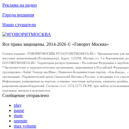
Реклама на радио
Города вещания
Наши слушатели
Все права защищены. 2014-2026 © «Говорит Москва»
Сетевое издание «ГОВОРИТМОСКВА.РУ/GOVORITMOSKVA.RU». Предназначено для лиц стар
массовых коммуникаций (Роскомнадзор). Адрес: 123298, Москва, ул. 3-я Хорошевская, д
GOVORITMOSKVA.RU. Территория распространения – Российская Федерация и зарубежные с
*Экстремистские и террористические организации, запрещенные в Российской Федераци
группировок «Хайят Тахрир аш-Шам», Национал-Большевистская партия, «Аль-Каида», 
организация «Управленческий центр Свидетелей Иеговы в России» и входящие в ее струк
Информация, размещенная на портале, а именно: текстовые материалы, элементы дизайна
разрешения правообладателей. Согласно ст.ст. 1274,1275 ГК РФ, при любом использовани
отдельных авторов и колумнистов.
Сообщение отправлено
play
pause
mute
unmute
max volume