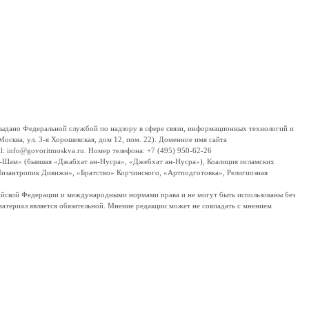
дано Федеральной службой по надзору в сфере связи, информационных технологий и
сква, ул. 3-я Хорошевская, дом 12, пом. 22). Доменное имя сайта
 info@govoritmoskva.ru. Номер телефона: +7 (495) 950-62-26
ш-Шам» (бывшая «Джабхат ан-Нусра», «Джебхат ан-Нусра»), Коалиция исламских
изантропик Дивижн», «Братство» Корчинского, «Артподготовка», Религиозная
ссийской Федерации и международными нормами права и не могут быть использованы без
материал является обязательной. Мнение редакции может не совпадать с мнением