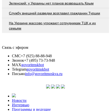
Зеленский: у Украины нет планов возвращать Крым
Службу внешней разведки возглавил гражданин Турции
На Украине массово угрожают сотрудникам ТЦК и их
семьям
Связь с эфиром
СМС
+7 (925) 88-88-948
Звонок
+7 (495) 73-73-948
MAX
govoritmskbot
Telegram
govoritmskbot
Письмо
info@govoritmoskva.ru
Новости
Интервью
Программы и ведущие