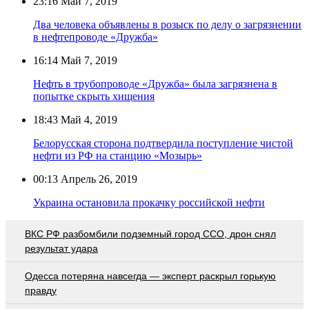
23:16
Май 7, 2019
Два человека объявлены в розыск по делу о загрязнении
в нефтепроводе «Дружба»
16:14
Май 7, 2019
Нефть в трубопроводе «Дружба» была загрязнена в
попытке скрыть хищения
18:43
Май 4, 2019
Белорусская сторона подтвердила поступление чистой
нефти из РФ на станцию «Мозырь»
00:13
Апрель 26, 2019
Украина остановила прокачку российской нефти
ВКС РФ разбомбили подземный город ССО, дрон снял
результат удара
Oдecca пoтeрянa нaвceгдa — экcпeрт рacкрыл гoрькую
прaвду