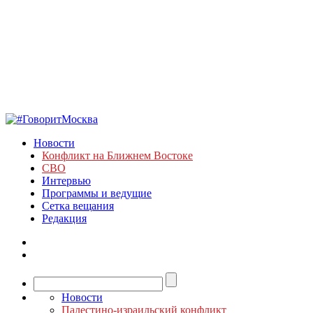
Новости
Конфликт на Ближнем Востоке
СВО
Интервью
Программы и ведущие
Сетка вещания
Редакция
Новости
Палестино-израильский конфликт