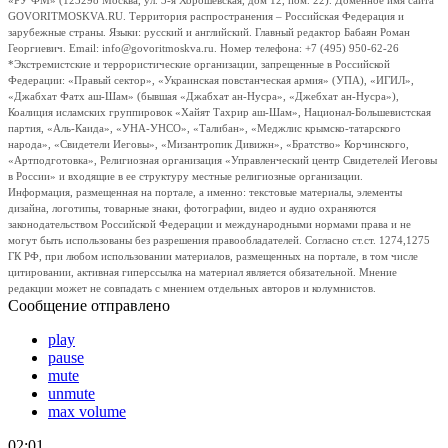
«РУ ФМ» (123298 Москва, ул. 3-я Хорошевская, дом 12, пом. 22). Доменное имя сайта
GOVORITMOSKVA.RU. Территория распространения – Российская Федерация и
зарубежные страны. Языки: русский и английский. Главный редактор Бабаян Роман
Георгиевич. Email: info@govoritmoskva.ru. Номер телефона: +7 (495) 950-62-26
*Экстремистские и террористические организации, запрещенные в Российской
Федерации: «Правый сектор», «Украинская повстанческая армия» (УПА), «ИГИЛ»,
«Джабхат Фатх аш-Шам» (бывшая «Джабхат ан-Нусра», «Джебхат ан-Нусра»),
Коалиция исламских группировок «Хайят Тахрир аш-Шам», Национал-Большевистская
партия, «Аль-Каида», «УНА-УНСО», «Талибан», «Меджлис крымско-татарского
народа», «Свидетели Иеговы», «Мизантропик Дивижн», «Братство» Корчинского,
«Артподготовка», Религиозная организация «Управленческий центр Свидетелей Иеговы
в России» и входящие в ее структуру местные религиозные организации.
Информация, размещенная на портале, а именно: текстовые материалы, элементы
дизайна, логотипы, товарные знаки, фотографии, видео и аудио охраняются
законодательством Российской Федерации и международными нормами права и не
могут быть использованы без разрешения правообладателей. Согласно ст.ст. 1274,1275
ГК РФ, при любом использовании материалов, размещенных на портале, в том числе
цитировании, активная гиперссылка на материал является обязательной. Мнение
редакции может не совпадать с мнением отдельных авторов и колумнистов.
Сообщение отправлено
play
pause
mute
unmute
max volume
02:01