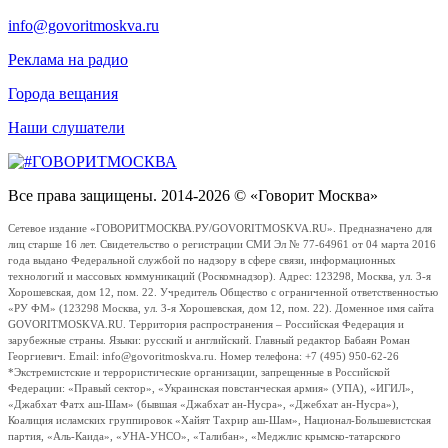
info@govoritmoskva.ru
Реклама на радио
Города вещания
Наши слушатели
Все права защищены. 2014-2026 © «Говорит Москва»
Сетевое издание «ГОВОРИТМОСКВА.РУ/GOVORITMOSKVA.RU». Предназначено для
лиц старше 16 лет. Свидетельство о регистрации СМИ Эл № 77-64961 от 04 марта 2016
года выдано Федеральной службой по надзору в сфере связи, информационных
технологий и массовых коммуникаций (Роскомнадзор). Адрес: 123298, Москва, ул. 3-я
Хорошевская, дом 12, пом. 22. Учредитель Общество с ограниченной ответственностью
«РУ ФМ» (123298 Москва, ул. 3-я Хорошевская, дом 12, пом. 22). Доменное имя сайта
GOVORITMOSKVA.RU. Территория распространения – Российская Федерация и
зарубежные страны. Языки: русский и английский. Главный редактор Бабаян Роман
Георгиевич. Email: info@govoritmoskva.ru. Номер телефона: +7 (495) 950-62-26
*Экстремистские и террористические организации, запрещенные в Российской
Федерации: «Правый сектор», «Украинская повстанческая армия» (УПА), «ИГИЛ»,
«Джабхат Фатх аш-Шам» (бывшая «Джабхат ан-Нусра», «Джебхат ан-Нусра»),
Коалиция исламских группировок «Хайят Тахрир аш-Шам», Национал-Большевистская
партия, «Аль-Каида», «УНА-УНСО», «Талибан», «Меджлис крымско-татарского