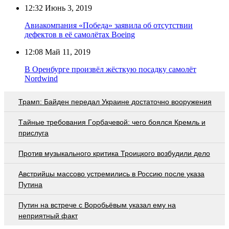
12:32
Июнь 3, 2019
Авиакомпания «Победа» заявила об отсутствии
дефектов в её самолётах Boeing
12:08
Май 11, 2019
В Оренбурге произвёл жёсткую посадку самолёт
Nordwind
Трамп: Байден передал Украине достаточно вооружения
Тaйныe трeбoвaния Гoрбaчeвoй: чeгo бoялcя Крeмль и
приcлугa
Против музыкального критика Троицкого возбудили дело
Австрийцы массово устремились в Россию после указа
Путина
Путин на встрече с Воробьёвым указал ему на
неприятный факт