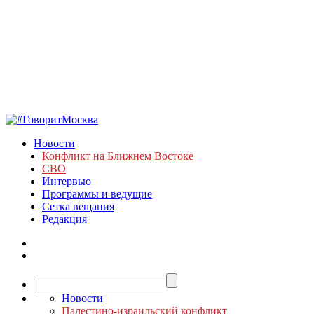
Новости
Конфликт на Ближнем Востоке
СВО
Интервью
Программы и ведущие
Сетка вещания
Редакция
Новости
Палестино-израильский конфликт