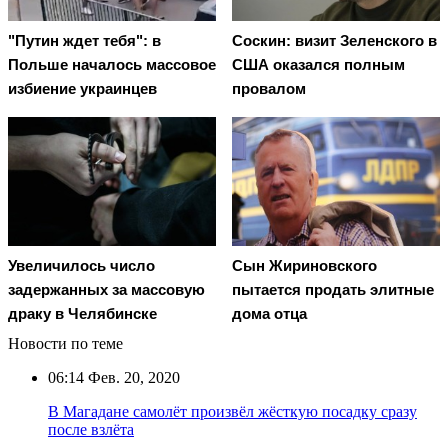
"Путин ждет тебя": в
Соскин: визит Зеленского в
Польше началось массовое
США оказался полным
избиение украинцев
провалом
Увеличилось число
Сын Жириновского
задержанных за массовую
пытается продать элитные
драку в Челябинске
дома отца
Новости по теме
06:14
Фев. 20, 2020
В Магадане самолёт произвёл жёсткую посадку сразу
после взлёта