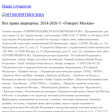
Наши слушатели
Все права защищены. 2014-2026 © «Говорит Москва»
Сетевое издание «ГОВОРИТМОСКВА.РУ/GOVORITMOSKVA.RU». Предназначено для
лиц старше 16 лет. Свидетельство о регистрации СМИ Эл № 77-64961 от 04 марта 2016
года выдано Федеральной службой по надзору в сфере связи, информационных
технологий и массовых коммуникаций (Роскомнадзор). Адрес: 123298, Москва, ул. 3-я
Хорошевская, дом 12, пом. 22. Учредитель Общество с ограниченной ответственностью
«РУ ФМ» (123298 Москва, ул. 3-я Хорошевская, дом 12, пом. 22). Доменное имя сайта
GOVORITMOSKVA.RU. Территория распространения – Российская Федерация и
зарубежные страны. Языки: русский и английский. Главный редактор Бабаян Роман
Георгиевич. Email: info@govoritmoskva.ru. Номер телефона: +7 (495) 950-62-26
*Экстремистские и террористические организации, запрещенные в Российской
Федерации: «Правый сектор», «Украинская повстанческая армия» (УПА), «ИГИЛ»,
«Джабхат Фатх аш-Шам» (бывшая «Джабхат ан-Нусра», «Джебхат ан-Нусра»),
Коалиция исламских группировок «Хайят Тахрир аш-Шам», Национал-Большевистская
партия, «Аль-Каида», «УНА-УНСО», «Талибан», «Меджлис крымско-татарского
народа», «Свидетели Иеговы», «Мизантропик Дивижн», «Братство» Корчинского,
«Артподготовка», Религиозная организация «Управленческий центр Свидетелей Иеговы
в России» и входящие в ее структуру местные религиозные организации.
Информация, размещенная на портале, а именно: текстовые материалы, элементы
дизайна, логотипы, товарные знаки, фотографии, видео и аудио охраняются
законодательством Российской Федерации и международными нормами права и не
могут быть использованы без разрешения правообладателей. Согласно ст.ст. 1274,1275