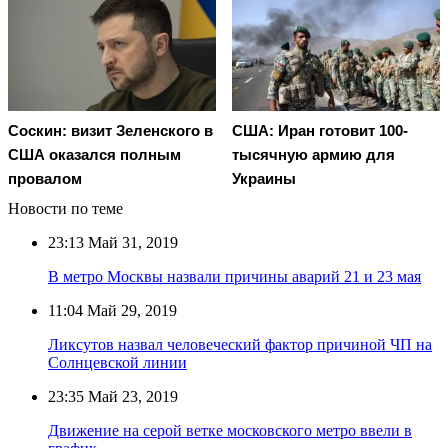
Соскин: визит Зеленского в
США: Иран готовит 100-
США оказался полным
тысячную армию для
провалом
Украины
Новости по теме
23:13
Май 31, 2019
В метро Москвы назвали причины аварий 21 и 23 мая
11:04
Май 29, 2019
Ликсутов назвал человеческий фактор причиной ЧП на
Солнцевской линии
23:35
Май 23, 2019
Движение на серой ветке московского метро ввели в