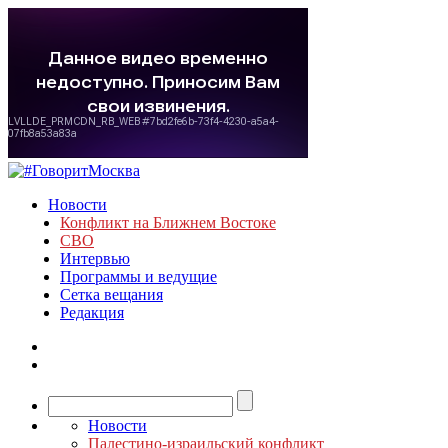
Новости
Конфликт на Ближнем Востоке
СВО
Интервью
Программы и ведущие
Сетка вещания
Редакция
Новости
Палестино-израильский конфликт