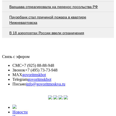
Варшава отреагировала на перенос посольства РФ
Пауэрбанк стал причиной пожара в квартире
Нижневартовска
В 18 аэропортах России ввели ограничения
Связь с эфиром
СМС
+7 (925) 88-88-948
Звонок
+7 (495) 73-73-948
MAX
govoritmskbot
Telegram
govoritmskbot
Письмо
info@govoritmoskva.ru
Новости