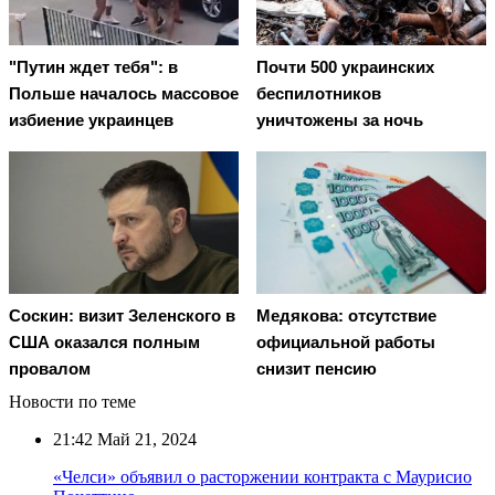
"Путин ждет тебя": в
Почти 500 украинских
Польше началось массовое
беспилотников
избиение украинцев
уничтожены за ночь
Соскин: визит Зеленского в
Медякова: отсутствие
США оказался полным
официальной работы
провалом
снизит пенсию
Новости по теме
21:42
Май 21, 2024
«Челси» объявил о расторжении контракта с Маурисио