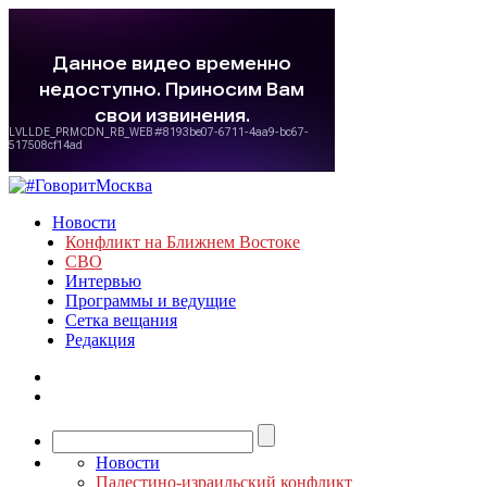
Новости
Конфликт на Ближнем Востоке
СВО
Интервью
Программы и ведущие
Сетка вещания
Редакция
Новости
Палестино-израильский конфликт