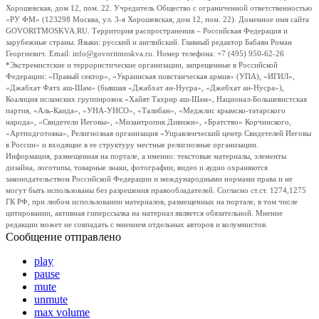
Хорошевская, дом 12, пом. 22. Учредитель Общество с ограниченной ответственностью
«РУ ФМ» (123298 Москва, ул. 3-я Хорошевская, дом 12, пом. 22). Доменное имя сайта
GOVORITMOSKVA.RU. Территория распространения – Российская Федерация и
зарубежные страны. Языки: русский и английский. Главный редактор Бабаян Роман
Георгиевич. Email: info@govoritmoskva.ru. Номер телефона: +7 (495) 950-62-26
*Экстремистские и террористические организации, запрещенные в Российской
Федерации: «Правый сектор», «Украинская повстанческая армия» (УПА), «ИГИЛ»,
«Джабхат Фатх аш-Шам» (бывшая «Джабхат ан-Нусра», «Джебхат ан-Нусра»),
Коалиция исламских группировок «Хайят Тахрир аш-Шам», Национал-Большевистская
партия, «Аль-Каида», «УНА-УНСО», «Талибан», «Меджлис крымско-татарского
народа», «Свидетели Иеговы», «Мизантропик Дивижн», «Братство» Корчинского,
«Артподготовка», Религиозная организация «Управленческий центр Свидетелей Иеговы
в России» и входящие в ее структуру местные религиозные организации.
Информация, размещенная на портале, а именно: текстовые материалы, элементы
дизайна, логотипы, товарные знаки, фотографии, видео и аудио охраняются
законодательством Российской Федерации и международными нормами права и не
могут быть использованы без разрешения правообладателей. Согласно ст.ст. 1274,1275
ГК РФ, при любом использовании материалов, размещенных на портале, в том числе
цитировании, активная гиперссылка на материал является обязательной. Мнение
редакции может не совпадать с мнением отдельных авторов и колумнистов.
Сообщение отправлено
play
pause
mute
unmute
max volume