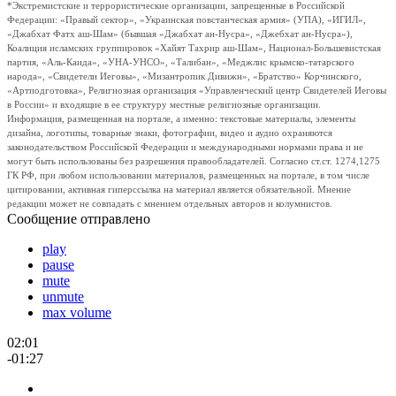
*Экстремистские и террористические организации, запрещенные в Российской
Федерации: «Правый сектор», «Украинская повстанческая армия» (УПА), «ИГИЛ»,
«Джабхат Фатх аш-Шам» (бывшая «Джабхат ан-Нусра», «Джебхат ан-Нусра»),
Коалиция исламских группировок «Хайят Тахрир аш-Шам», Национал-Большевистская
партия, «Аль-Каида», «УНА-УНСО», «Талибан», «Меджлис крымско-татарского
народа», «Свидетели Иеговы», «Мизантропик Дивижн», «Братство» Корчинского,
«Артподготовка», Религиозная организация «Управленческий центр Свидетелей Иеговы
в России» и входящие в ее структуру местные религиозные организации.
Информация, размещенная на портале, а именно: текстовые материалы, элементы
дизайна, логотипы, товарные знаки, фотографии, видео и аудио охраняются
законодательством Российской Федерации и международными нормами права и не
могут быть использованы без разрешения правообладателей. Согласно ст.ст. 1274,1275
ГК РФ, при любом использовании материалов, размещенных на портале, в том числе
цитировании, активная гиперссылка на материал является обязательной. Мнение
редакции может не совпадать с мнением отдельных авторов и колумнистов.
Сообщение отправлено
play
pause
mute
unmute
max volume
02:01
-01:27