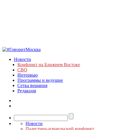
Новости
Конфликт на Ближнем Востоке
СВО
Интервью
Программы и ведущие
Сетка вещания
Редакция
Новости
Палестино-израильский конфликт