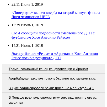
22:11
Июнь 1, 2019
«Ливерпуль» вышел вперёд на второй минуте финала
Лиги чемпионов UEFA
15:39
Июнь 1, 2019
СМИ сообщили подробности смертельного ДТП с
футблистом Хосе Антонио Рейесом
14:21
Июнь 1, 2019
Экс-футболист «Реала» и «Арсенала» Хосе Антонио
Рейес погиб в результате ДТП
Трамп: возможный конец конфронтации с Ираном
Азербайджан захотел помочь Украине поставками газа
В Туве зафиксировали землетрясение магнитудой 4,1
В Польше водитель сломал руку земляку, приняв его за
украинца