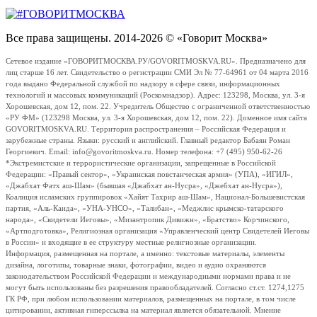
Все права защищены. 2014-2026 © «Говорит Москва»
Сетевое издание «ГОВОРИТМОСКВА.РУ/GOVORITMOSKVA.RU». Предназначено для
лиц старше 16 лет. Свидетельство о регистрации СМИ Эл № 77-64961 от 04 марта 2016
года выдано Федеральной службой по надзору в сфере связи, информационных
технологий и массовых коммуникаций (Роскомнадзор). Адрес: 123298, Москва, ул. 3-я
Хорошевская, дом 12, пом. 22. Учредитель Общество с ограниченной ответственностью
«РУ ФМ» (123298 Москва, ул. 3-я Хорошевская, дом 12, пом. 22). Доменное имя сайта
GOVORITMOSKVA.RU. Территория распространения – Российская Федерация и
зарубежные страны. Языки: русский и английский. Главный редактор Бабаян Роман
Георгиевич. Email: info@govoritmoskva.ru. Номер телефона: +7 (495) 950-62-26
*Экстремистские и террористические организации, запрещенные в Российской
Федерации: «Правый сектор», «Украинская повстанческая армия» (УПА), «ИГИЛ»,
«Джабхат Фатх аш-Шам» (бывшая «Джабхат ан-Нусра», «Джебхат ан-Нусра»),
Коалиция исламских группировок «Хайят Тахрир аш-Шам», Национал-Большевистская
партия, «Аль-Каида», «УНА-УНСО», «Талибан», «Меджлис крымско-татарского
народа», «Свидетели Иеговы», «Мизантропик Дивижн», «Братство» Корчинского,
«Артподготовка», Религиозная организация «Управленческий центр Свидетелей Иеговы
в России» и входящие в ее структуру местные религиозные организации.
Информация, размещенная на портале, а именно: текстовые материалы, элементы
дизайна, логотипы, товарные знаки, фотографии, видео и аудио охраняются
законодательством Российской Федерации и международными нормами права и не
могут быть использованы без разрешения правообладателей. Согласно ст.ст. 1274,1275
ГК РФ, при любом использовании материалов, размещенных на портале, в том числе
цитировании, активная гиперссылка на материал является обязательной. Мнение