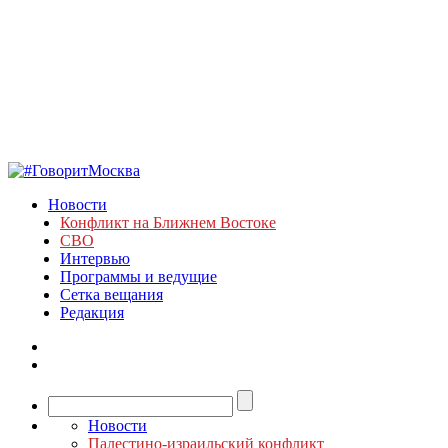
Новости
Конфликт на Ближнем Востоке
СВО
Интервью
Программы и ведущие
Сетка вещания
Редакция
Новости
Палестино-израильский конфликт