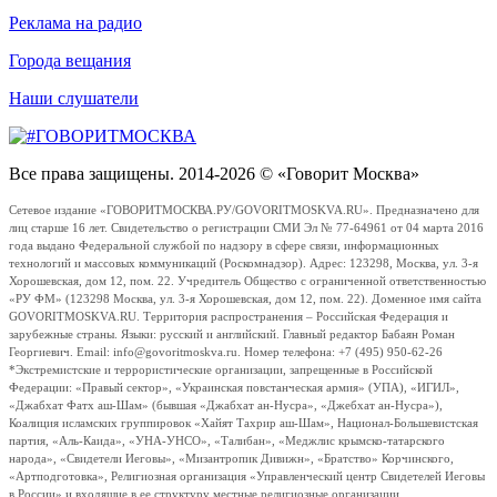
Реклама на радио
Города вещания
Наши слушатели
Все права защищены. 2014-2026 © «Говорит Москва»
Сетевое издание «ГОВОРИТМОСКВА.РУ/GOVORITMOSKVA.RU». Предназначено для
лиц старше 16 лет. Свидетельство о регистрации СМИ Эл № 77-64961 от 04 марта 2016
года выдано Федеральной службой по надзору в сфере связи, информационных
технологий и массовых коммуникаций (Роскомнадзор). Адрес: 123298, Москва, ул. 3-я
Хорошевская, дом 12, пом. 22. Учредитель Общество с ограниченной ответственностью
«РУ ФМ» (123298 Москва, ул. 3-я Хорошевская, дом 12, пом. 22). Доменное имя сайта
GOVORITMOSKVA.RU. Территория распространения – Российская Федерация и
зарубежные страны. Языки: русский и английский. Главный редактор Бабаян Роман
Георгиевич. Email: info@govoritmoskva.ru. Номер телефона: +7 (495) 950-62-26
*Экстремистские и террористические организации, запрещенные в Российской
Федерации: «Правый сектор», «Украинская повстанческая армия» (УПА), «ИГИЛ»,
«Джабхат Фатх аш-Шам» (бывшая «Джабхат ан-Нусра», «Джебхат ан-Нусра»),
Коалиция исламских группировок «Хайят Тахрир аш-Шам», Национал-Большевистская
партия, «Аль-Каида», «УНА-УНСО», «Талибан», «Меджлис крымско-татарского
народа», «Свидетели Иеговы», «Мизантропик Дивижн», «Братство» Корчинского,
«Артподготовка», Религиозная организация «Управленческий центр Свидетелей Иеговы
в России» и входящие в ее структуру местные религиозные организации.