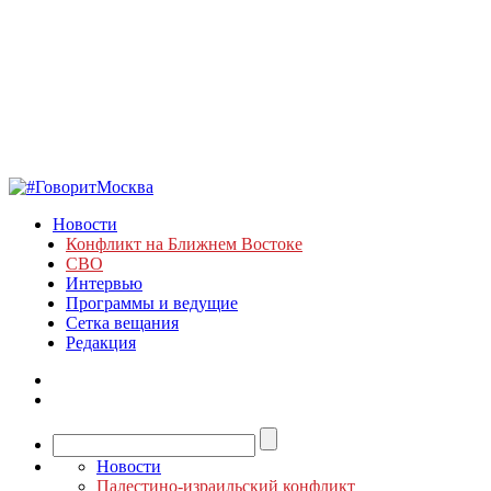
Новости
Конфликт на Ближнем Востоке
СВО
Интервью
Программы и ведущие
Сетка вещания
Редакция
Новости
Палестино-израильский конфликт